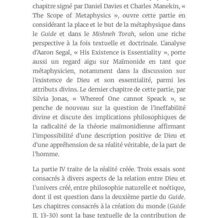
chapitre signé par Daniel Davies et Charles Manekin, «
The Scope of Metaphysics », ouvre cette partie en
considérant la place et le but de la métaphysique dans
le
Guide
et dans le
Mishneh Torah
, selon une riche
perspective à la fois textuelle et doctrinale. L’analyse
d’Aaron Segal, « His Existence is Essentiality », porte
aussi un regard aigu sur Maïmonide en tant que
métaphysicien, notamment dans la discussion sur
l’existence de Dieu et son essentialité, parmi les
attributs divins. Le dernier chapitre de cette partie, par
Silvia Jonas, « Whereof One cannot Speack », se
penche de nouveau sur la question de l’ineffabilité
divine et discute des implications philosophiques de
la radicalité de la théorie maïmonidienne affirmant
l’impossibilité d’une description positive de Dieu et
d’une appréhension de sa réalité véritable, de la part de
l’homme.
La partie IV traite de la réalité créée. Trois essais sont
consacrés à divers aspects de la relation entre Dieu et
l’univers créé, entre philosophie naturelle et noétique,
dont il est question dans la deuxième partie du
Guide
.
Les chapitres consacrés à la création du monde (
Guide
II, 13-30) sont la base textuelle de la contribution de