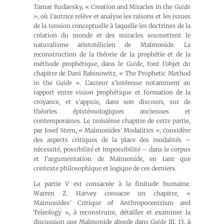
Tamar Rudavsky, « Creation and Miracles in the
Guide
», où l’autrice relève et analyse les raisons et les issues
de la tension conceptuelle à laquelle les doctrines de la
création du monde et des miracles soumettent le
naturalisme aristotélicien de Maïmonide. La
reconstruction de la théorie de la prophétie et de la
méthode prophétique, dans le
Guide
, font l’objet du
chapitre de Dani Rabinowitz, « The Prophetic Method
in the
Guide
». L’auteur s’intéresse notamment au
rapport entre vision prophétique et formation de la
croyance, et s’appuie, dans son discours, sur de
théories épistémologiques anciennes et
contemporaines. Le troisième chapitre de cette partie,
par Josef Stern, « Maimonides’ Modalities », considère
des aspects critiques de la place des modalités –
nécessité, possibilité et impossibilité – dans le corpus
et l’argumentation de Maïmonide, en tant que
contexte philosophique et logique de ces derniers.
La partie V est consacrée à la finitude humaine.
Warren Z. Harvey consacre un chapitre, «
Maimonides’ Critique of Anthropocentrism and
Teleology », à reconstruire, détailler et examiner la
discussion que Maïmonide aborde dans
Guide
III, 13, à