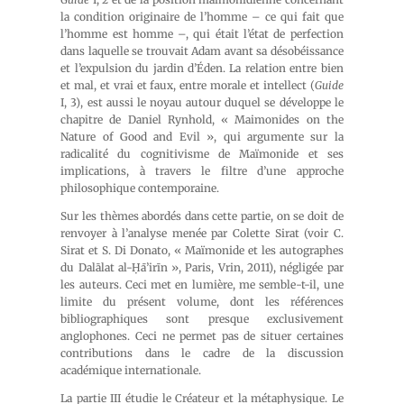
la condition originaire de l’homme – ce qui fait que
l’homme est homme –, qui était l’état de perfection
dans laquelle se trouvait Adam avant sa désobéissance
et l’expulsion du jardin d’Éden. La relation entre bien
et mal, et vrai et faux, entre morale et intellect (
Guide
I, 3), est aussi le noyau autour duquel se développe le
chapitre de Daniel Rynhold, « Maimonides on the
Nature of Good and Evil », qui argumente sur la
radicalité du cognitivisme de Maïmonide et ses
implications, à travers le filtre d’une approche
philosophique contemporaine.
Sur les thèmes abordés dans cette partie, on se doit de
renvoyer à l’analyse menée par Colette Sirat (voir C.
Sirat et S. Di Donato, « Maïmonide et les autographes
du Dalālat al-Ḥā’irīn », Paris, Vrin, 2011), négligée par
les auteurs. Ceci met en lumière, me semble-t-il, une
limite du présent volume, dont les références
bibliographiques sont presque exclusivement
anglophones. Ceci ne permet pas de situer certaines
contributions dans le cadre de la discussion
académique internationale.
La partie III étudie le Créateur et la métaphysique. Le