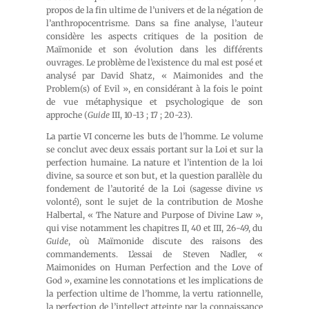
propos de la fin ultime de l’univers et de la négation de
l’anthropocentrisme. Dans sa fine analyse, l’auteur
considère les aspects critiques de la position de
Maïmonide et son évolution dans les différents
ouvrages. Le problème de l’existence du mal est posé et
analysé par David Shatz, « Maimonides and the
Problem(s) of Evil », en considérant à la fois le point
de vue métaphysique et psychologique de son
approche (
Guide
III, 10-13 ; 17 ; 20-23).
La partie VI concerne les buts de l’homme. Le volume
se conclut avec deux essais portant sur la Loi et sur la
perfection humaine. La nature et l’intention de la loi
divine, sa source et son but, et la question parallèle du
fondement de l’autorité de la Loi (sagesse divine
vs
volonté), sont le sujet de la contribution de Moshe
Halbertal, « The Nature and Purpose of Divine Law »,
qui vise notamment les chapitres II, 40 et III, 26-49, du
Guide
, où Maïmonide discute des raisons des
commandements. L’essai de Steven Nadler, «
Maimonides on Human Perfection and the Love of
God », examine les connotations et les implications de
la perfection ultime de l’homme, la vertu rationnelle,
la perfection de l’intellect atteinte par la connaissance