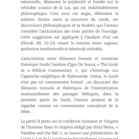
rationnelle, dépassant la perplexité et fondée sur la
véritable science de la Loi, qui est indubitablement
philosophique. C’est sous cet angle, défendant la
relation étroite entre la structure du
Guide
, ses
discussions philosophiques et sa finalité, que l’auteur
considère l’articulation des trois parties de l’ouvrage.
Cette suggestion est appliquée à l’analyse d’un cas
d’étude (III, 22-23) visant la tension entre sagesse,
perfection intellectuelle et béatitude véritable.
L’articulation entre éléments formels et intention
théorique fonde l’analyse d’Igor De Souza, « The
Guide
as a Biblical Commentary », qui s’interroge sur
l’approche exégétique de Maïmonide. Certes, le
Guide
n’est pas un commentaire formel ; en discutant des
éléments textuels et théoriques de l’interprétation
maïmonidienne des passages bibliques, dans la
première partie du
Guide
, l’auteur propose de la
regarder comme un commentaire conceptuel de la
Bible.
La partie II porte sur la condition humaine et l’origine
de l’homme. Dans le chapitre rédigé par Shira Weiss, «
Paradise and the Fall », se trouve une présentation de
Guide
I, 2 et de la position maïmonidienne concernant