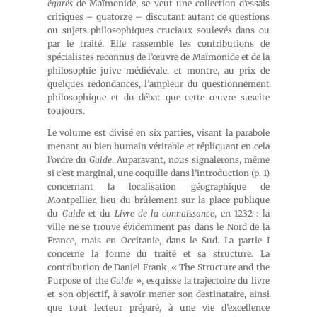
égarés
de Maïmonide, se veut une collection d’essais
critiques – quatorze – discutant autant de questions
ou sujets philosophiques cruciaux soulevés dans ou
par le traité. Elle rassemble les contributions de
spécialistes reconnus de l’œuvre de Maïmonide et de la
philosophie juive médiévale, et montre, au prix de
quelques redondances, l’ampleur du questionnement
philosophique et du débat que cette œuvre suscite
toujours.
Le volume est divisé en six parties, visant la parabole
menant au bien humain véritable et répliquant en cela
l’ordre du
Guide
. Auparavant, nous signalerons, même
si c’est marginal, une coquille dans l’introduction (p. 1)
concernant la localisation géographique de
Montpellier, lieu du brûlement sur la place publique
du
Guide
et du
Livre de la connaissance
, en 1232 : la
ville ne se trouve évidemment pas dans le Nord de la
France, mais en Occitanie, dans le Sud. La partie I
concerne la forme du traité et sa structure. La
contribution de Daniel Frank, « The Structure and the
Purpose of the
Guide
», esquisse la trajectoire du livre
et son objectif, à savoir mener son destinataire, ainsi
que tout lecteur préparé, à une vie d’excellence