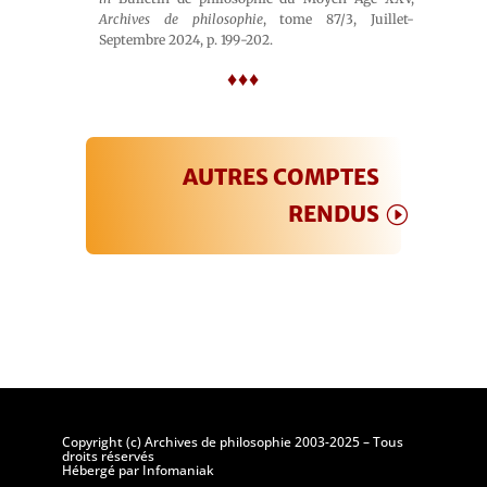
Archives de philosophie
, tome 87/3, Juillet-
Septembre 2024, p. 199-202.
♦♦♦
AUTRES COMPTES
RENDUS
Copyright (c) Archives de philosophie 2003-2025 – Tous
droits réservés
Hébergé par Infomaniak