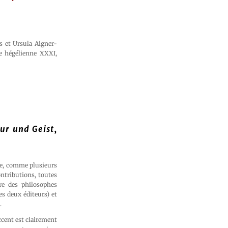
ds et Ursula Aigner-
re hégélienne XXXI,
ur und Geist
,
e, comme plusieurs
ontributions, toutes
re des philosophes
es deux éditeurs) et
.
ccent est clairement