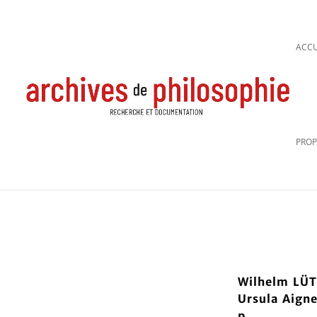
ACCU
PROP
Wilhelm LÜ
Ursula Aign
p.