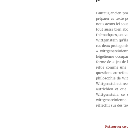
L’auteur, ancien pr
préparer ce texte p
nous avons ici sous 
tout aussi bien abo
thématiques, souven
Wittgenstein qu’ils 
ces deux protagonis
« wittgensteinienn
hégélienne occupa
forme de « jeu de 
relue comme une a
questions autrefois
philosophie de Witt
Wittgenstein et re
autrichien et que 
Wittgenstein, ce 
wittgensteinienne.
réfléchir sur des te
Retrouver ce 