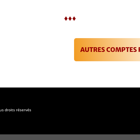
♦♦♦
AUTRES COMPTES
us droits réservés