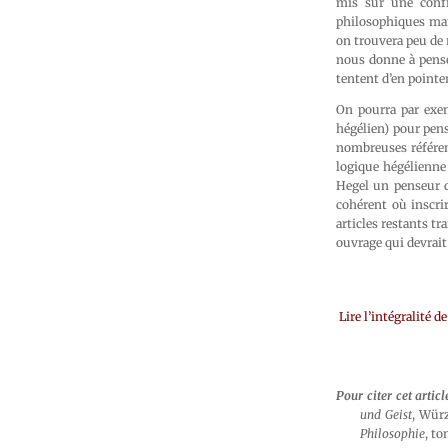
mis sur une confr
philosophiques mais 
on trouvera peu de 
nous donne à penser
tentent d’en pointer
On pourra par exe
hégélien) pour pens
nombreuses référen
logique hégélienne
Hegel un penseur de
cohérent où inscri
articles restants tra
ouvrage qui devrait
Lire l’intégralité 
Pour citer cet articl
und Geist
, Wür
Philosophie
, t