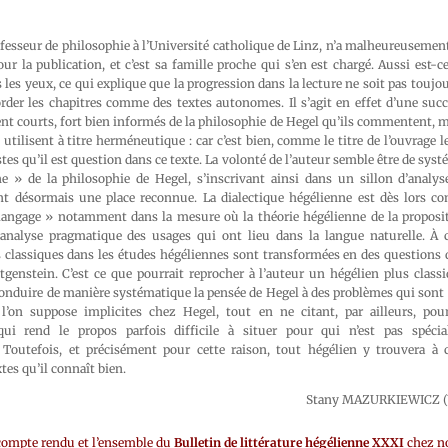
ofesseur de philosophie à l’Université catholique de Linz, n’a malheureusemen
our la publication, et c’est sa famille proche qui s’en est chargé. Aussi est
les yeux, ce qui explique que la progression dans la lecture ne soit pas toujour
rder les chapitres comme des textes autonomes. Il s’agit en effet d’une succ
t courts, fort bien informés de la philosophie de Hegel qu’ils commentent, ma
utilisent à titre herméneutique : car c’est bien, comme le titre de l’ouvrage le
tes qu’il est question dans ce texte. La volonté de l’auteur semble être de syst
e » de la philosophie de Hegel, s’inscrivant ainsi dans un sillon d’analys
nt désormais une place reconnue. La dialectique hégélienne est dès lors 
langage » notamment dans la mesure où la théorie hégélienne de la proposit
nalyse pragmatique des usages qui ont lieu dans la langue naturelle. À c
 classiques dans les études hégéliennes sont transformées en des questions q
genstein. C’est ce que pourrait reprocher à l’auteur un hégélien plus classi
conduire de manière systématique la pensée de Hegel à des problèmes qui sont
l’on suppose implicites chez Hegel, tout en ne citant, par ailleurs, pou
qui rend le propos parfois difficile à situer pour qui n’est pas spécia
 Toutefois, et précisément pour cette raison, tout hégélien y trouvera à
xtes qu’il connaît bien.
Stany MAZURKIEWICZ (Un
compte rendu et l’ensemble du
Bulletin de littérature hégélienne XXXI
chez no