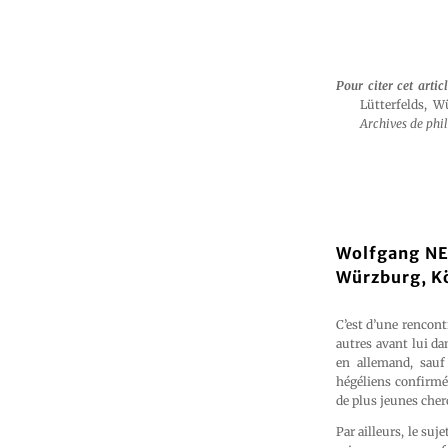
Pour citer cet artic
Lütterfelds, 
Archives de phi
Wolfgang N
Würzburg, K
C’est d’une rencon
autres avant lui da
en allemand, sauf 
hégéliens confirmé
de plus jeunes cherc
Par ailleurs, le suj