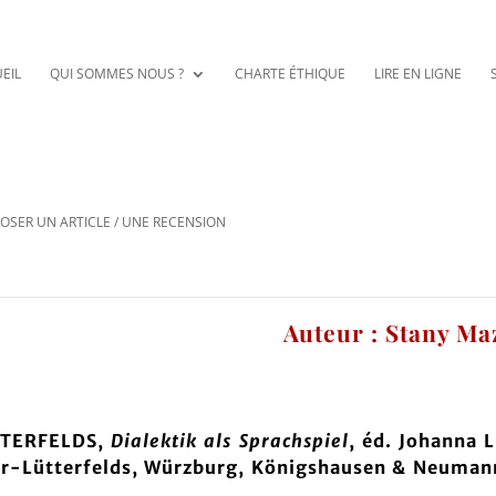
EIL
QUI SOMMES NOUS ?
CHARTE ÉTHIQUE
LIRE EN LIGNE
OSER UN ARTICLE / UNE RECENSION
Auteur : Stany Ma
TTERFELDS,
Dialektik als Sprachspiel
, éd. Johanna L
er-Lütterfelds, Würzburg, Königshausen & Neuman