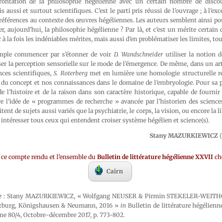
ontation de la philosophie hégélienne avec un certain nombre de disco
aussi et surtout scientifiques. C’est le parti pris réussi de l’ouvrage ; à l’ex
références au contexte des œuvres hégéliennes. Les auteurs semblent ainsi pos
, aujourd’hui, la philosophie hégélienne ? Par là, et c’est un mérite certain d
 à la fois les indéniables mérites, mais aussi d’en problématiser les limites, to
mple commencer par s’étonner de voir
D. Wandschneider
utiliser la notion 
er la perception sensorielle sur le mode de l’émergence. De même, dans un ar
ces scientifiques,
S. Roterberg
met en lumière une homologie structurelle r
 du concept et nos connaissances dans le domaine de l’embryologie. Pour sa 
 l’histoire et de la raison dans son caractère historique, capable de fourni
re l’idée de « programmes de recherche » avancée par l’historien des science
itent de sujets aussi variés que la psychiatrie, le corps, la vision, ou encore la l
 intéresser tous ceux qui entendent croiser système hégélien et science(s).
Stany MAZURKIEWICZ
(
de ce compte rendu et l’ensemble du
Bulletin de littérature hégélienne XXVII
ch
Cairn
e
: Stany MAZURKIEWICZ, « Wolfgang NEUSER & Pirmin STEKELER-WEITHO
zburg, Königshausen & Neumann, 2016 »
in
Bulletin de littérature hégélien
ome 80/4, Octobre-décembre 2017, p. 773-802.