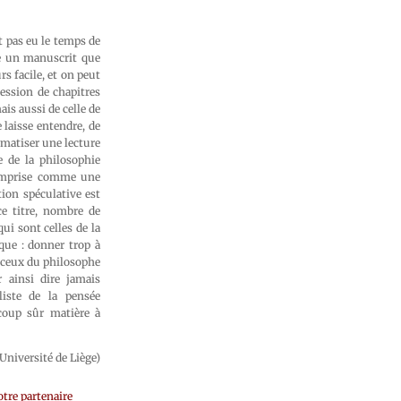
t pas eu le temps de
-ce un manuscrit que
s facile, et on peut
ession de chapitres
is aussi de celle de
 laisse entendre, de
ématiser une lecture
e de la philosophie
comprise comme une
ion spéculative est
e titre, nombre de
ui sont celles de la
que : donner trop à
 ceux du philosophe
r ainsi dire jamais
liste de la pensée
 coup sûr matière à
iversité de Liège)
tre partenaire