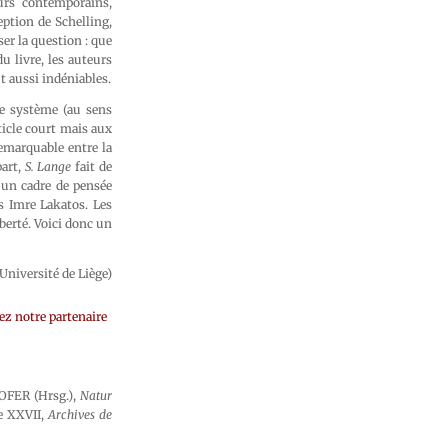
urs contemporains,
ception de Schelling,
er la question : que
u livre, les auteurs
ut aussi indéniables.
de système (au sens
ticle court mais aux
emarquable entre la
part,
S. Lange
fait de
r un cadre de pensée
s Imre Lakatos. Les
iberté. Voici donc un
Université de Liège)
ez notre partenaire
FER (Hrsg.),
Natur
ne XXVII,
Archives de