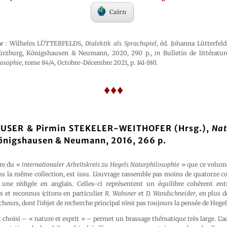
Cairn
le
: Wilhelm LÜTTERFELDS,
Dialektik als Sprachspiel
, éd. Johanna Lütterfel
Würzburg, Königshausen & Neumann, 2020, 290 p.,
in
Bulletin de littératu
losophie
, tome 84/4, Octobre-Décembre 2021, p. 141-180.
♦♦♦
EUSER & Pirmin STEKELER-WEITHOFER (Hrsg.),
Nat
önigshausen & Neumann, 2016, 266 p.
tre du «
internationaler Arbeitskreis zu Hegels Naturphilosophie
» que ce volum
ns la même collection, est issu. L’ouvrage rassemble pas moins de quatorze c
une rédigée en anglais. Celles-ci représentent un équilibre cohérent ent
s et reconnus (citons en particulier
R. Wahsner
et
D. Wandschneider
, en plus d
heurs, dont l’objet de recherche principal n’est pas toujours la pensée de Hegel
et choisi – « nature et esprit » – permet un brassage thématique très large. L’a