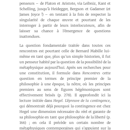
penseurs – de Platon et Aristote, via Leibniz, Kant et
Schelling, jusqu’à Heidegger, Bergson et Gadamer (et
James Joyce !) – en tentant à la fois de respecter la
singularité de chaque œuvre et pourtant de les
interroger à partir de leurs interlocuteurs, afin de
laisser sa chance à l’émergence de questions
inattendues.
La question fondamentale traitée dans toutes ces
rencontres est pourtant celle de Bernard Mabille lui-
même en tant que, plus qu’un simple historien, il fut
un penseur habité par la question de la possibilité de la
métaphysique aujourd’hui. Après ses recherches pour
une constitution, il formule dans
Rencontres
cette
question en termes de principe premier de la
philosophie à une époque, la nôtre, où les principes
premiers au sens de figures hégémoniques sont
effectivement brisés (p. 278). Il approfondit ici la
lecture initiée dans
Hegel. L’épreuve de la contingence
,
qui démontrait déjà pourquoi la contingence est chez
Hegel une dimension nécessaire du réel et garante de
sa philosophie en tant que philosophie de la liberté (p.
166) ; en cela il précède un certain nombre de
métaphysiques contemporaines qui s’appuient sur la