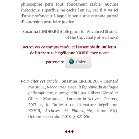
philosophie perd tout fondement stable. Aucune
rhétorique superflue ne cache l’enjeu, car il y va ici
d’une profondeur à laquelle seule une certaine pureté
d’expression peut faire justice.
Susanna LINDBERG
(Collegium for Advanced Studies
of the University of Helsinki)
Retrouver ce compte rendu et l’ensemble du
Bulletin
de littérature hégélienne XXVIII
chez notre
partenaire
Cairn
Pour citer cet article
: Susanna LINDBERG, « Bernard
MABILLE,
Rencontres. Hegel à l’épreuve du dialogue
philosophique
, ouvrage édité par Gilbert Gérard et
Gilles Marmasse, Louvain-la-Neuve, Peeters,
2017 »,
in
Bulletin de littérature hégélienne
XXVIII,
Archives de Philosophie
, tome 81/4,
Octobre-décembre 2018, p. 821-856.
♦♦♦