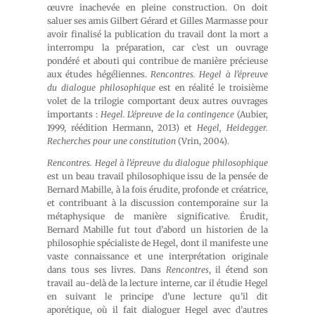
œuvre inachevée en pleine construction. On doit
saluer ses amis Gilbert Gérard et Gilles Marmasse pour
avoir finalisé la publication du travail dont la mort a
interrompu la préparation, car c’est un ouvrage
pondéré et abouti qui contribue de manière précieuse
aux études hégéliennes.
Rencontres. Hegel à l’épreuve
du dialogue philosophique
est en réalité le troisième
volet de la trilogie comportant deux autres ouvrages
importants :
Hegel. L’épreuve de la contingence
(Aubier,
1999, réédition Hermann, 2013) et
Hegel, Heidegger.
Recherches pour une constitution
(Vrin, 2004).
Rencontres. Hegel à l’épreuve du dialogue philosophique
est un beau travail philosophique issu de la pensée de
Bernard Mabille, à la fois érudite, profonde et créatrice,
et contribuant à la discussion contemporaine sur la
métaphysique de manière significative. Érudit,
Bernard Mabille fut tout d’abord un historien de la
philosophie spécialiste de Hegel, dont il manifeste une
vaste connaissance et une interprétation originale
dans tous ses livres. Dans
Rencontres
, il étend son
travail au-delà de la lecture interne, car il étudie Hegel
en suivant le principe d’une lecture qu’il dit
aporétique, où il fait dialoguer Hegel avec d’autres