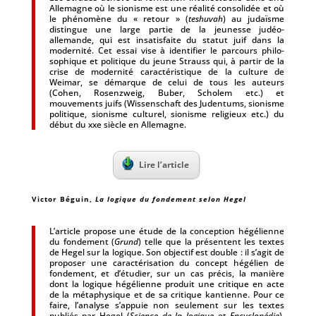
Allemagne où le sionisme est une réalité consolidée et où
le phénomène du « retour » (
teshuvah
) au judaïsme
distingue une large partie de la jeunesse judéo-
allemande, qui est insatisfaite du statut juif dans la
modernité. Cet essai vise à identifier le parcours philo­
sophique et politique du jeune Strauss qui, à partir de la
crise de modernité caractéristique de la culture de
Weimar, se démarque de celui de tous les auteurs
(Cohen, Rosenzweig, Buber, Scholem etc.) et
mouvements juifs (Wissenschaft des Judentums, sionisme
politique, sionisme culturel, sionisme religieux etc.) du
début du xxe siècle en Allemagne.
Lire l’article
Victor Béguin
,
La logique du fondement selon Hegel
L’article propose une étude de la conception hégélienne
du fondement (
Grund
) telle que la présentent les textes
de Hegel sur la logique. Son objectif est double : il s’agit de
proposer une caractérisation du concept hégélien de
fondement, et d’étudier, sur un cas précis, la manière
dont la logique hégélienne produit une critique en acte
de la métaphysique et de sa critique kantienne. Pour ce
faire, l’analyse s’appuie non seulement sur les textes
publiés par Hegel (
Science de la logique
et
Encyclopédie
),