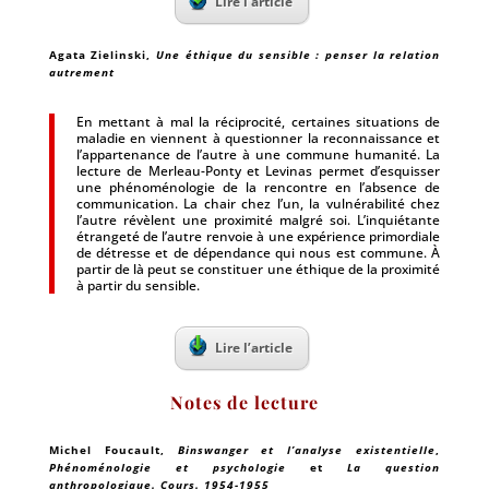
Lire l’article
Agata Zielinski
,
Une éthique du sensible : penser la relation
autrement
En mettant à mal la réciprocité, certaines situations de
maladie en viennent à questionner la reconnaissance et
l’appartenance de l’autre à une commune humanité. La
lecture de Merleau-Ponty et Levinas permet d’esquisser
une phénoménologie de la rencontre en l’absence de
communication. La chair chez l’un, la vulnérabilité chez
l’autre révèlent une proximité malgré soi. L’inquiétante
étrangeté de l’autre renvoie à une expérience primordiale
de détresse et de dépendance qui nous est commune. À
partir de là peut se constituer une éthique de la proximité
à partir du sensible.
Lire l’article
Notes de lecture
Michel Foucault
,
Binswanger et l’analyse existentielle
,
Phénoménologie et psychologie
et
La question
anthropologique. Cours. 1954-1955