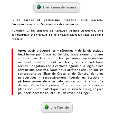
Lire la note de lecture
Julien Farges et Dominique Pradelle (dir.)
,
Husserl.
Phénoménologie et fondements des sciences
Aurélien Djian
,
Husserl et l’horizon comme problème. Une
contribution à l’histoire de la phénoménologie
(par Baptiste
Protais)
Après avoir présenté les « réformes » de la dialectique
hégélienne par Croce et Gentile, nous examinons leur
critique par Gramsci : les penseurs néo-idéalistes
nieraient, contrairement à Hegel, les contradictions
réelles – négation liée à certains égards à la logique des
révolutions passives. Nous nous arrêtons ensuite sur les
conceptions de l’État de Croce et de Gentile, dont les
perspectives – respectivement libérale et étatiste –
pêchent toutes deux par abstraction pour Gramsci. Ce
dernier s’attache à penser l’État en son sens intégral
(dans son unité dialectique avec la société civile), et juge
pour cela nécessaire, ici aussi, de revenir à Hegel.
Lire l’article