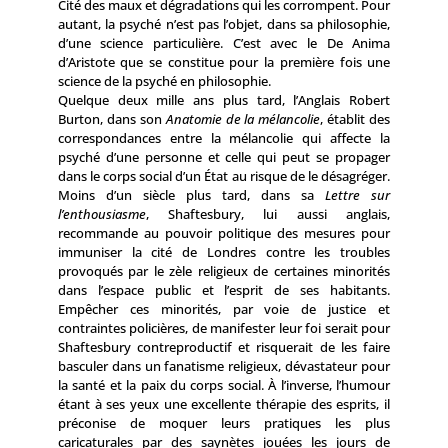
Cité des maux et dégradations qui les corrompent. Pour
autant, la psyché n’est pas l’objet, dans sa philosophie,
d’une science particulière. C’est avec le De Anima
d’Aristote que se constitue pour la première fois une
science de la psyché en philosophie.
Quelque deux mille ans plus tard, l’Anglais Robert
Burton, dans son
Anatomie de la mélancolie
, établit des
correspondances entre la mélan­colie qui affecte la
psyché d’une personne et celle qui peut se propager
dans le corps social d’un État au risque de le désagréger.
Moins d’un siècle plus tard, dans sa
Lettre sur
l’enthousiasme
, Shaftesbury, lui aussi anglais,
recommande au pouvoir politique des mesures pour
immuniser la cité de Londres contre les troubles
provoqués par le zèle religieux de certaines minorités
dans l’espace public et l’esprit de ses habitants.
Empêcher ces minorités, par voie de justice et
contraintes policières, de manifester leur foi serait pour
Shaftesbury contreproductif et risquerait de les faire
basculer dans un fanatisme religieux, dévastateur pour
la santé et la paix du corps social. À l’inverse, l’humour
étant à ses yeux une excellente thérapie des esprits, il
préconise de moquer leurs pratiques les plus
caricaturales par des saynètes jouées les jours de