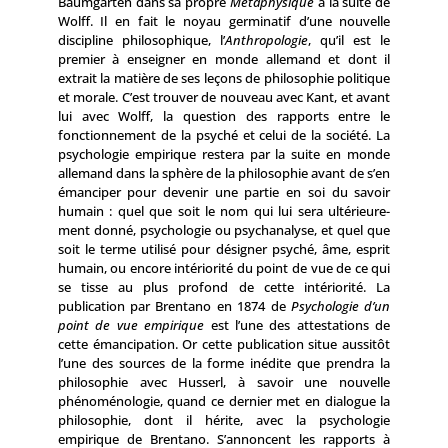
Baumgarten dans sa propre
Métaphysique
à la suite de
Wolff. Il en fait le noyau germinatif d’une nouvelle
discipline philosophique, l’
Anthropologie
, qu’il est le
premier à enseigner en monde allemand et dont il
extrait la matière de ses leçons de philosophie politi­que
et morale. C’est trouver de nouveau avec Kant, et avant
lui avec Wolff, la question des rapports entre le
fonctionnement de la psyché et celui de la société. La
psychologie empirique restera par la suite en monde
allemand dans la sphère de la philo­sophie avant de s’en
émanciper pour devenir une partie en soi du savoir
humain : quel que soit le nom qui lui sera ultérieure­
ment donné, psychologie ou psychanalyse, et quel que
soit le terme utilisé pour désigner psyché, âme, esprit
humain, ou encore intériorité du point de vue de ce qui
se tisse au plus profond de cette intériorité. La
publication par Brentano en 1874 de
Psychologie d’un
point de vue empirique
est l’une des attestations de
cette émancipation. Or cette publication situe aussitôt
l’une des sources de la forme inédite que prendra la
philosophie avec Husserl, à savoir une nouvelle
phénoménologie, quand ce dernier met en dialogue la
philosophie, dont il hérite, avec la psychologie
empirique de Brentano. S’annoncent les rapports à