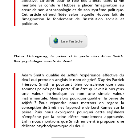
affective. L’intérêt pour le rôle des affects dans la vie
mentale va conduire Hobbes à placer l’imagination au
cœur de son anthropologie et de son système politique.
Cet article défend l’idée selon laquelle Hobbes fait de
l’imagination le fondement de l’institution sociale et
politique.
Lire l’article
Claire Etchegaray
,
La peine et la perte chez Adam Smith.
Une psychologie morale du deuil
Adam Smith qualifie de
selfish
l’expérience affective du
deuil qui prend en anglais le nom de grief. D’après Patrick
Frierson, Smith a pourtant bien conscience que nous
sommes peinés par la perte d’un être qui avait à nos yeux
une valeur intrinsèque et non une simple valeur
instrumentale. Mais alors pourquoi qualifier la peine de
selfish
? Pour répondre nous mettons en regard la
conception de Smith et l’approche de Lord Kames sur la
peine. Puis nous expliquons pourquoi cette
selfishness
n’empêche pas la peine d’être moralement approuvée.
Enfin nous montrons que Smith en vient à proposer une
délicate psychodynamique du deuil.