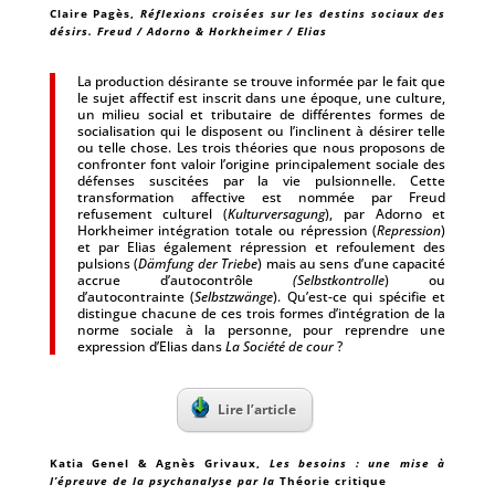
Claire Pagès
,
Réflexions croisées sur les destins sociaux des
désirs. Freud / Adorno & Horkheimer / Elias
La production désirante se trouve informée par le fait que
le sujet affectif est inscrit dans une époque, une culture,
un milieu social et tributaire de différentes formes de
socialisation qui le disposent ou l’inclinent à désirer telle
ou telle chose. Les trois théories que nous proposons de
confronter font valoir l’origine principalement sociale des
défenses suscitées par la vie pulsionnelle. Cette
transformation affective est nommée par Freud
refusement culturel (
Kulturversagung
), par Adorno et
Horkheimer intégration totale ou répression (
Repression
)
et par Elias également répression et refoulement des
pulsions (
Dämfung der Triebe
) mais au sens d’une capacité
accrue d’autocontrôle
(Selbstkontrolle
) ou
d’autocontrainte (
Selbstzwänge
). Qu’est-ce qui spécifie et
distingue chacune de ces trois formes d’intégration de la
norme sociale à la personne, pour reprendre une
expression d’Elias dans
La Société de cour
?
Lire l’article
Katia Genel & Agnès Grivaux
,
Les besoins : une mise à
l’épreuve de la psychanalyse par la
Théorie critique