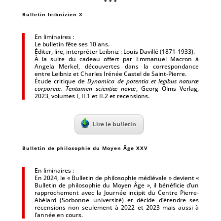
* * *
Bulletin leibnizien X
En liminaires :
Le bulletin fête ses 10 ans.
Éditer, lire, interpréter Leibniz : Louis Davillé (1871-1933).
À la suite du cadeau offert par Emmanuel Macron à
Angela Merkel, découvertes dans la correspondance
entre Leibniz et Charles Irénée Castel de Saint-Pierre.
Étude critique de
Dynamica de potentia et legibus naturæ
corporeæ. Tentamen scientiæ novæ
, Georg Olms Verlag,
2023, volumes I, II.1 et II.2 et recensions.
Lire le bulletin
Bulletin de philosophie du Moyen Âge XXV
En liminaires :
En 2024, le « Bulletin de philosophie médiévale » devient «
Bulletin de philo­sophie du Moyen Âge », il bénéficie d’un
rapprochement avec la Journée incipit du Centre Pierre-
Abélard (Sorbonne université) et décide d’étendre ses
recensions non seulement à 2022 et 2023 mais aussi à
l’année en cours.