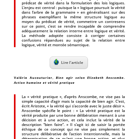
prédicat de vérité dans la formulation des lois logiques.
L’enjeu est central : puisque la « logique poursuit la vérité
dans l’arbre de la grammaire » en généralisant sur des
phrases exemplifiant la même structure logique au
moyen du prédicat de vérité, commettre un contresens
sur ce point, c’est se rendre incapable de comprendre
adéquatement la relation interne entre logique et vérité.
La méthode adoptée consiste à corriger certaines
confusions répandues au sujet de la relation entre
logique, vérité et montée sémantique.
Lire l’article
Valérie Aucouturier
,
Bien agir selon Elizabeth Anscombe.
Action humaine et vérité pratique
La « vérité pratique », d’après Anscombe, ne vise pas la
simple capacité d’agir mais la capacité de bien agir. C’est,
écrit Aristote, « la vérité qui s’accorde avec le juste désir ».
Anscombe spécifie le point : « La vérité pratique est la
vérité produite par une bonne délibération menant à une
décision et à une action, et cela inclut la vérité de la
description “bien faire”. » Il s’agit ici de saisir la portée
éthique de ce concept qui ne vise pas simplement la
structure délibérative de l’action intentionnelle, mais la
détermination de ce qu’est une bonne action, et plus