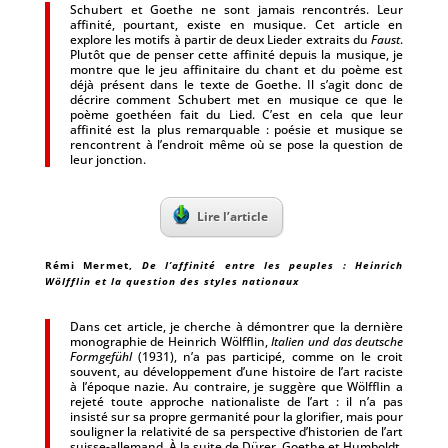
Schubert et Goethe ne sont jamais rencontrés. Leur
affinité, pourtant, existe en musique. Cet article en
explore les motifs à partir de deux Lieder extraits du
Faust
.
Plutôt que de penser cette affinité depuis la musique, je
montre que le jeu affinitaire du chant et du poème est
déjà présent dans le texte de Goethe. Il s’agit donc de
décrire comment Schubert met en musique ce que le
poème goethéen fait du Lied. C’est en cela que leur
affinité est la plus remarquable : poésie et musique se
rencontrent à l’endroit même où se pose la question de
leur jonction.
Lire l’article
Rémi Mermet
,
De l’affinité entre les peuples : Heinrich
Wölfflin et la question des styles nationaux
Dans cet article, je cherche à démontrer que la dernière
monographie de Heinrich Wölfflin,
Italien und das deutsche
Formgefühl
(1931), n’a pas participé, comme on le croit
souvent, au développement d’une histoire de l’art raciste
à l’époque nazie. Au contraire, je suggère que Wölfflin a
rejeté toute approche nationaliste de l’art : il n’a pas
insisté sur sa propre germanité pour la glorifier, mais pour
souligner la relativité de sa perspective d’historien de l’art
suisse-allemand. À la suite de Dürer, Goethe et Humboldt,