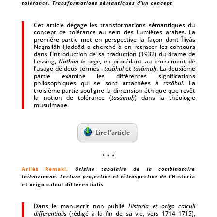
tolérance. Transformations sémantiques d’un concept
Cet article dégage les transformations sémantiques du
concept de tolérance au sein des Lumières arabes. La
première partie met en perspective la façon dont Îliyâs
Naṣrallâh Ḥaddâd a cherché à en retracer les contours
dans l’introduction de sa traduction (1932) du drame de
Lessing,
Nathan le sage
, en procédant au croisement de
l’usage de deux termes :
tas
âhul
et
tas
âmuḥ
. La deuxième
partie examine les différentes significations
philosophiques qui se sont attachées à
tas
âhul
. La
troisième partie souligne la dimension éthique que revêt
la notion de tolérance (
tas
âmuḥ
) dans la théologie
musulmane.
Lire l’article
* * *
Arilès Remaki
,
Origine tabulaire de la combinatoire
leibnizienne. Lecture projective et rétrospective de l’
Historia
et origo calcul differentialis
Dans le manuscrit non publié
Historia et origo calculi
differentialis
(rédigé à la fin de sa vie, vers 1714 1715),