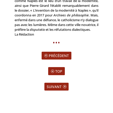
comme Naples est le lieu d’un travail de la modernité,
ainsi que Pierre Girard l’établit remarquablement dans
le dossier, «
L’invention de la modernité à Naples
», qu’il
coordonna en 2017 pour
Archives de philosophie
. Mais,
enfermé dans une défiance, le catholicisme n’y dialogue
pas avec les lumières. Même dans cette ville novatrice, il
préfère la
disputatio
et les réfutations dialectiques.
La Rédaction
♦ ♦ ♦
PRÉCÉDENT
TOP
SUIVANT