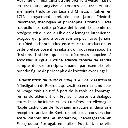
Hollande en 1680, ainsi qu’une première version latine
en 1681, une anglaise à Londres en 1682 et une
allemande traduite par Leonard Christoph Rühlen en
1713, longuement préfacée par Jacob Friedrich
Reimmann, théologien et philosophe luthérien. Cette
traduction et cette préface défrichent le chemin de
l’exégèse critique de la Bible en Allemagne luthérienne,
exégèse qui prendra toute son ampleur avec Johann
Gottfried Eichhorn. Plus encore, cette traduction et
cette préface posent les jalons d’un nouveau rapport à
l’histoire, histoire qui sera désormais appelée à
endosser la rigueur d’une science capable de rendre
compte de ses principes, quand, par exemple, elle
prendra figure de philosophie de l’histoire avec Hegel.
La destruction de l’
Histoire critique du vieux Testament
à l’instigation de Bossuet, qui avait eu en main, non pas
l’ouvrage mais un tiré à part de la table de l’ouvrage,
ferme durablement en France la porte du dialogue
entre le catholicisme et les Lumières. En Allemagne,
l’École catholique de Tübingen inaugurera, dans une
réception tardive de Kant, un art de la conversation
entre catholicisme et modernité, inenvisageable en
Espagne, au Portugal, en Italie… Pourtant, une ville