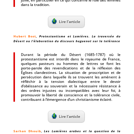
juive, en particulier en ce qui concerne le rôle des femmes
dans la tradition.
Lire l’article
Hubert Bost
,
Protestantisme et Lumières. La traversée du
Désert ou l’élaboration du discours huguenot sur la tolérance
Durant la période du Désert (1685-1787) où le
protestantisme est interdit dans le royaume de France,
quelques pasteurs ou hommes de lettres se font les
porte-parole des revendications et de la réflexion des
Églises clandestines. La situation de proscription et de
persécution dans laquelle ils se trouvent les amènent à
réfléchir à la tension dialectique entre le devoir
d’obéissance au souverain et la nécessaire résistance à
des ordres injustes ou incompatibles avec leur foi, à
promouvoir la liberté de conscience et la tolérance civile,
contribuant à l’émergence d’un christianisme éclairé.
Lire l’article
Sarhan Dhouib
,
Les Lumières arabes et la question de la