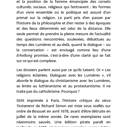
et la position de la femme émancipée des corsets
culturels, sociaux, religieux qui l’entravent ; les formes
d’un vivre ensemble où le politique est assuré d’un
primat sur la religion. Le parti pris d’en passer par
l’histoire de la philosophie et d’en rester à des époques
et des lieux déterminés est celui de la distance. Elle
seule permet de prendre la pleine mesure de l’actualité
des questions rencontrées, soulevées, débattues au
temps des Lumières et au-delà, quand le dialogue – ou
la conversation – est envisagé comme lieu d’une
Erhellung
promise, c’est-à-dire d’une clarté qui se fait
sur ce qui est complexe.
Les dossiers parlent aussi par ce qu’ils taisent. Or « Les
religions éclairées. Dialogues avec les Lumières », s’il
aborde le dialogue du christianisme avec les Lumières,
se limite au luthéranisme et au protestantisme. Il ne
traite pas du catholicisme. Pourquoi ?
Sitôt imprimée à Paris, l’
Histoire critique du vieux
Testament
de Richard Simon est mise sous scellés sur
ordre de Bossuet en avril 1678, avant d’être détruite en
juillet de la même année. De rares exemplaires sont
néanmoins sauvés. Une édition pirate paraît en