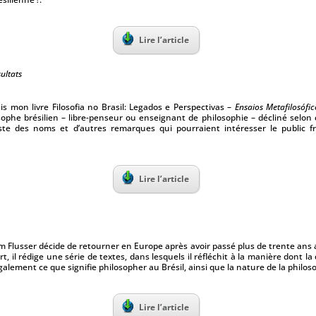
Lire l’article
ultats
ais mon livre Filosofia no Brasil: Legados e Perspectivas –
Ensaios Metafilosófi
osophe brésilien – libre-penseur ou enseignant de philo­sophie – décliné selon 
iste des noms et d’autres remarques qui pourraient intéresser le public fr
Lire l’article
lém Flusser décide de retourner en Europe après avoir passé plus de trente ans 
 il rédige une série de textes, dans lesquels il réfléchit à la manière dont la 
alement ce que signifie philosopher au Brésil, ainsi que la nature de la philoso
Lire l’article