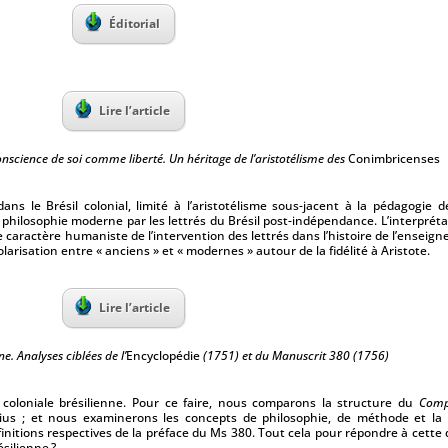
Éditorial
Lire l’article
conscience de soi comme liberté. Un héritage de l’aristotélisme des
Conimbricenses
s le Brésil colonial, limité à l’aristotélisme sous-jacent à la pédagogie des
 philosophie moderne par les lettrés du Brésil post-indépendance. L’interpréta
le caractère humaniste de l’intervention des lettrés dans l’histoire de l’ensei
larisation entre « anciens » et « modernes » autour de la fidélité à Aristote.
Lire l’article
. Analyses ciblées de l’
Encyclopédie
(1751) et du Manuscrit 380 (1756)
e coloniale brésilienne. Pour ce faire, nous comparons la structure du
Comp
s ; et nous examinerons les concepts de philosophie, de méthode et la no
initions respectives de la préface du Ms 380. Tout cela pour répondre à cette qu
silienne ?.