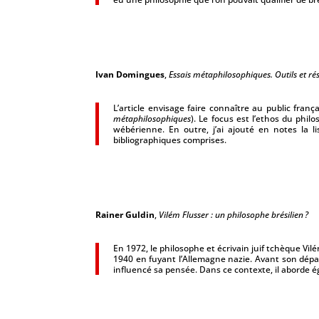
Ivan Domingues
,
Essais métaphilosophiques. Outils et rés
L’article envisage faire connaître au public franç
métaphilosophiques
). Le focus est l’ethos du phil
wébérienne. En outre, j’ai ajouté en notes la l
bibliographiques comprises.
Rainer Guldin
,
Vilém Flusser : un philosophe brésilien ?
En 1972, le philosophe et écrivain juif tchèque Vi
1940 en fuyant l’Allemagne nazie. Avant son départ,
influencé sa pensée. Dans ce contexte, il aborde ég