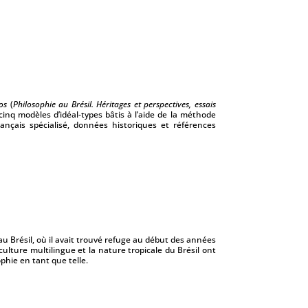
cos
(
Philosophie au Brésil. Héritages et perspectives, essais
cinq modèles d’idéal-types bâtis à l’aide de la méthode
ançais spécialisé, données historiques et références
au Brésil, où il avait trouvé refuge au début des années
culture multilingue et la nature tropicale du Brésil ont
phie en tant que telle.