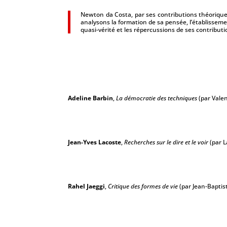
Newton da Costa, par ses contributions théoriques 
analysons la formation de sa pensée, l’établis­seme
quasi-vérité et les répercussions de ses contribut
Adeline Barbin
,
La démocratie des techniques
(par Valen
Jean-Yves Lacoste
,
Recherches sur le dire et le voir
(par L
Rahel Jaeggi
,
Critique des formes de vie
(par Jean-Baptis