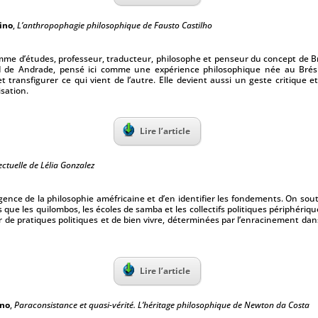
ino
,
L’anthropophagie philosophique de Fausto Castilho
omme d’études, professeur, traducteur, philosophe et penseur du concept de Br
 de Andrade, pensé ici comme une expérience philosophique née au Brésil
 transfigurer ce qui vient de l’autre. Elle devient aussi un geste critique et 
isation.
Lire l’article
ectuelle de Lélia Gonzalez
rgence de la philosophie améfricaine et d’en identifier les fondements. On sout
que les quilombos, les écoles de samba et les collectifs politiques périphériqu
ir de pratiques politiques et de bien vivre, déterminées par l’enracinement dans
Lire l’article
ano
,
Paraconsistance et quasi-vérité. L’héritage philosophique de Newton da Costa