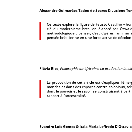
Alexandre Guimarães Tadeu de Soares & Luciene Tor
Ce texte explore la figure de Fausto Castilho – h
clé du modernisme brésilien élaboré par Oswald
méthodologique : penser, c’est digérer, ruminer et
pensée brésilienne en une force active de décolon
Flávia Rios
,
Philosophie améfricaine. La production intell
La proposition de cet article est d’expliquer l’éme
mondes et dans des espaces contre-coloniaux, tels 
dont le pouvoir et le savoir se construisent à part
rapport à l’ancestralité.
Evandro Luís Gomes & Itala Maria Loffredo D’Ottavi