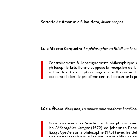
Sertorio de Amorim e Silva Neto
,
Avant-propos
Luiz Alberto Cerqueira
,
La philosophie au Brésil, ou la 
Contrairement à l’enseignement philosophique dan
philosophie brésilienne suppose la réception de la
valeur de cette réception exige une réflexion sur 
occidental, dont le problème central concerne la po
Lúcio Álvaro Marques
,
La philosophie moderne brésilienne
Nous analysons ici l’existence d’une philosophi
les
Philosophiae integer
(1672) de Johannes Ponciu
l’
Encyclopédie
sur la philosophie (1751) avec les déf
eu une philosophie que l’on pouvait qualifier de bré