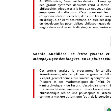
Au XVIIIe siècle, d’une part les débats philosophi
des grands systèmes déductifs rend la forme d
philosophie, adéquates à la fois aux nouveaux des
empiriques du discours. C’est pourquoi les
d’expérimentation formelles, dans une liberté inég
du dialogue, on écrit des romans, on crée des dispos
on développe les potentialités philosophiques de 
s’agira dans ce dossier de décrire, de commenter et
Sophie Audidière,
La lettre galante et 
métaphysique des langues, ou la philosophi
Cet article analyse le programme fontenelli
Premièrement, elle remplit un programme philos
« esprit géométrique » qui s’avère synonyme de
l’histoire et des mathématiques de l’infini. 
« métaphysique » de l’esprit, c’est-à-dire une th
trouve enchâssée dans une anthropologie et une ph
philosophique réalise une philosophie du disco
comme la matière autant que l’outil de la pensée 