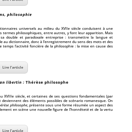
ons, philosophie
tionnaires universels au milieu du XVIIe siècle conduisent à une
s termes philosophiques, entre autres, y font leur apparition. Mais
a double et paradoxale entreprise : transmettre la langue et
le au dictionnaire, donc à l’enregistrement du sens des mots et des
mps l’activité foncière de la philosophie : la mise en cause des
Lire l’article
n libertin :
Thérèse philosophe
u XVIIIe siècle, et certaines de ses questions fondamentales (par
e ?) deviennent des éléments possibles de scénario romanesque. On
hérèse philosophe
, présente sous une forme résumée un aspect des
ement en scène une nouvelle figure de l’honnêteté et de la vertu
Lire l’article