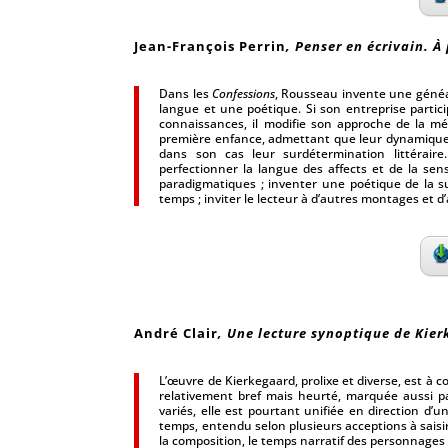
Jean-François Perrin
, Penser en écrivain. À
Dans les
Confessions
, Rousseau invente une généalo
langue et une poétique. Si son entreprise partic
connaissances, il modifie son approche de la mém
première enfance, admettant que leur dynamique i
dans son cas leur surdétermination littéraire
perfectionner la langue des affects et de la sens
paradigmatiques ; inventer une poétique de la s
temps ; inviter le lecteur à d’autres montages et d
André Clair
, Une lecture synoptique de Kier
L’œuvre de Kierkegaard, prolixe et diverse, est à
relativement bref mais heurté, marquée aussi pa
variés, elle est pourtant unifiée en direction d’u
temps, entendu selon plusieurs acceptions à saisir 
la composition, le temps narratif des personnages 