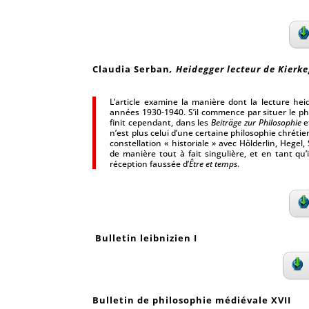
Claudia Serban
, Heidegger lecteur de Kierk
L’article examine la manière dont la lecture he
années 1930-1940. S’il commence par situer le ph
finit cependant, dans les
Beiträge zur Philosophie
e
n’est plus celui d’une certaine philosophie chréti
constellation « historiale » avec Hölderlin, Hegel
de manière tout à fait singulière, et en tant qu
réception faussée d’
Être et temps
.
Bulletin leibnizien I
Bulletin de philosophie médiévale XVII