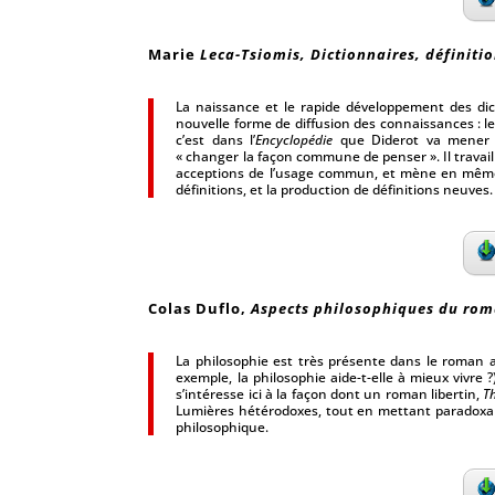
Marie
Leca-Tsiomis
, Dictionnaires, définiti
La naissance et le rapide développement des dic
nouvelle forme de diffusion des connaissances : le
c’est dans l’
Encyclopédie
que Diderot va mener s
« changer la façon commune de penser ». Il travail
acceptions de l’usage commun, et mène en même te
définitions, et la production de définitions neuves.
Colas Duflo,
Aspects philosophiques du roma
La philosophie est très présente dans le roman a
exemple, la philosophie aide-t-elle à mieux vivr
s’intéresse ici à la façon dont un roman libertin,
T
Lumières hétérodoxes, tout en mettant paradoxal
philosophique.