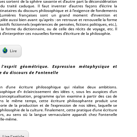
ques sortent de la sphère savante et d’autre part la déconsidération
u traité caduque. Il faut inventer d’autres façons d’écrire la
tinataires du discours philosophique et à l’exigence de fondements
 Lumières françaises sont un grand moment d’invention et
alée aussi bien avant qu’après : on retrouve et renouvelle la forme
itifs fictionnels (expériences de pensées, fictions politiques, etc.),
la forme du dictionnaire, ou de celle des récits de voyage, etc. Il
 d’interpréter ces nouvelles formes d’écriture de la philosophie.
Lire
l’esprit géométrique. Expression métaphysique et
e du discours de Fontenelle
en d’une écriture philosophique qui réalise deux ambitions.
ophique d’« éclaircissement des idées », sous les auspices d’un
 conceptualisation, programme qu’on examine à partir des cas de
Dans le même temps, cette écriture philosophante produit une
éorie de la production et de l’expression de nos idées, laquelle se
ilosophie de la culture. Finalement, cette pratique d’une écriture
urs, au sens où la langue vernaculaire apparaît chez Fontenelle
elle-même.
Lire l’article