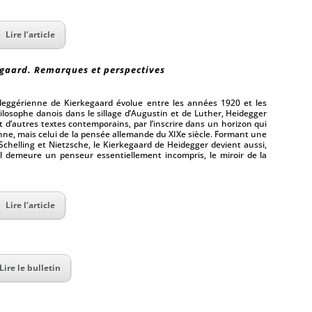
Lire l’article
egaard. Remarques et perspectives
ideggérienne de Kierkegaard évolue entre les années 1920 et les
ilosophe danois dans le sillage d’Augustin et de Luther, Heidegger
t d’autres textes contemporains, par l’inscrire dans un horizon qui
enne, mais celui de la pensée allemande du XIXe siècle. Formant une
, Schelling et Nietzsche, le Kierkegaard de Heidegger devient aussi,
’il demeure un penseur essentiellement incompris, le miroir de la
Lire l’article
Lire le bulletin