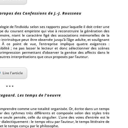
 propos des Confessions de J.-J. Rousseau
gie de l’individu selon ses rapports pour laquelle il doit créer une
ipe du courant empiriste qui vise à reconstruire la génération des
oire, niant le caractère figé des associations mémorielles de la
ntrinsèque peut être observée jusqu’à l’âge adulte, et soulignant
. À ce point de vue, l’entreprise implique quatre exigences :
ibilité ; ne pas lasser le lecteur et donc sélectionner des scènes
urimpression permettant d’observer la genèse des affects dans le
’autres interprétations que ceux proposés par l’auteur.
Lire l’article
* * *
kegaard. Les temps de l’oeuvre
 comprendre comme une totalité organisée. Or, écrite dans un temps
r des rythmes très différents et composée selon des styles très
ne seule pensée, celle du singulier. L’une des voies d’entrée est le
dialectiquement : le temps vécu par l’auteur, le temps littéraire de
et le temps conçu par le philosophe.