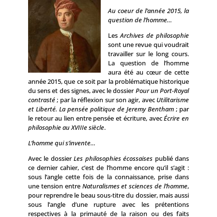
Au coeur de l’année 2015, la
question de l’homme…
Les
Archives de philosophie
sont une revue qui voudrait
travailler sur le long cours.
La question de l’homme
aura été au cœur de cette
année 2015, que ce soit par la problématique historique
du sens et des signes, avec le dossier
Pour un Port-Royal
contrasté
; par la réflexion sur son agir, avec
Utilitarisme
et Liberté. La pensée politique de Jeremy Bentham
; par
le retour au lien entre pensée et écriture, avec
Écrire en
philosophie au XVIIIe siècle
.
L’homme qui s’invente…
Avec le dossier
Les philosophies écossaises
publié dans
ce dernier cahier, c’est de l’homme encore qu’il s’agit :
sous l’angle cette fois de la connaissance, prise dans
une tension entre
Naturalismes et sciences de l’homme
,
pour reprendre le beau sous-titre du dossier, mais aussi
sous l’angle d’une rupture avec les prétentions
respectives à la primauté de la raison ou des faits