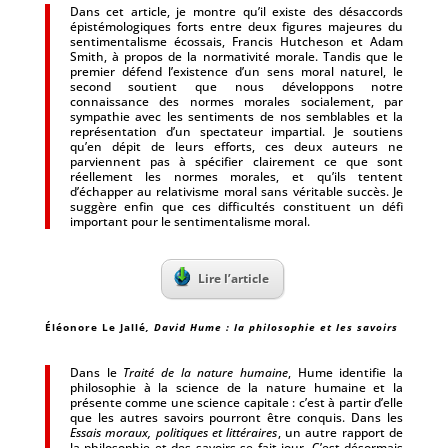
Dans cet article, je montre qu’il existe des désaccords
épistémologiques forts entre deux figures majeures du
sentimentalisme écossais, Francis Hutcheson et Adam
Smith, à propos de la normativité morale. Tandis que le
premier défend l’existence d’un sens moral naturel, le
second soutient que nous développons notre
connaissance des normes morales socialement, par
sympathie avec les sentiments de nos semblables et la
représentation d’un spectateur impartial. Je soutiens
qu’en dépit de leurs efforts, ces deux auteurs ne
parviennent pas à spécifier clairement ce que sont
réellement les normes morales, et qu’ils tentent
d’échapper au relativisme moral sans véritable succès. Je
suggère enfin que ces difficultés constituent un défi
important pour le sentimentalisme moral.
Lire l’article
Éléonore Le Jallé
, David Hume : la philosophie et les savoirs
Dans le
Traité de la nature humaine
, Hume identifie la
philosophie à la science de la nature humaine et la
présente comme une science capitale : c’est à partir d’elle
que les autres savoirs pourront être conquis. Dans les
Essais moraux, politiques et littéraires
, un autre rapport de
la philosophie et des savoirs se fait jour. C’est désormais