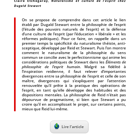
Claire Etchegaray
, Naturalisme et culture de l’esprit chez
Dugald Stewart
On se propose de comprendre dans cet article le lien
établi par Dugald Stewart entre la philosophie de l’esprit
(l’étude des pouvoirs naturels de l’esprit) et la défense
d’une culture de l’esprit (par l’éducation « libérale » et les
réformes politiques). Pour ce faire, on rappelle dans un
premier temps la spécificité du naturalisme théiste, anti-
sceptique, développé par Reid et Stewart. Puis l’on montre
comment le naturalisme de la philosophie du sens
commun se concilie avec le perfectionnisme qui anime les
considérations politiques de Stewart dans les
Éléments de
philosophie de l’esprit humain
. Malgré sa fidélité à
l’inspiration reidienne, il faut relever d’importantes
divergences entre sa philosophie de l’esprit et celle de son
maître, divergences qui s’expliquent par l’attention
renouvelée qu’il prête à la pratique des opérations de
l’esprit, en tant qu’elle développe des habitudes et des
dispositions mentales. La philosophie de Reid n’était pas
dépourvue de pragmatisme, si bien que Stewart a pu
croire qu’il en accomplissait le projet, sur certains points,
mieux que Reid lui-même.
Lire l’article