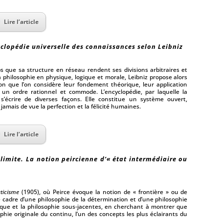
Lire l’article
yclopédie universelle des connaissances selon Leibniz
s que sa structure en réseau rendent ses divisions arbitraires et
e la philosophie en physique, logique et morale, Leibniz propose alors
n que l’on considère leur fondement théorique, leur application
 un ordre rationnel et commode. L’encyclopédie, par laquelle la
 s’écrire de diverses façons. Elle constitue un système ouvert,
 jamais de vue la perfection et la félicité humaines.
Lire l’article
limite. La notion peircienne d’« état intermédiaire ou
ticisme
(1905), où Peirce évoque la notion de « frontière » ou de
e cadre d’une philosophie de la détermination et d’une philosophie
ogique et la philosophie sous-jacentes, en cherchant à montrer que
phie originale du continu, l’un des concepts les plus éclairants du