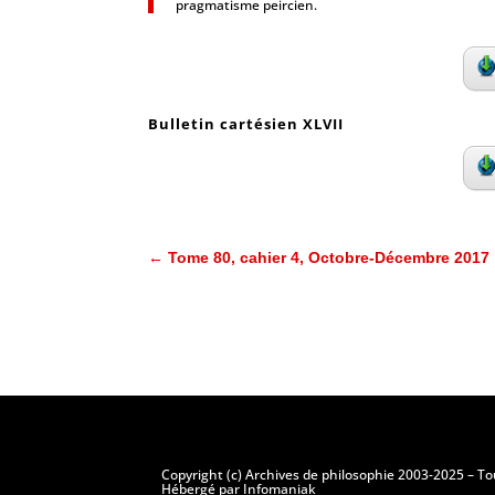
pragmatisme peircien.
Bulletin cartésien XLVII
←
Tome 80, cahier 4, Octobre-Décembre 2017
Copyright (c) Archives de philosophie 2003-2025 – To
Hébergé par Infomaniak