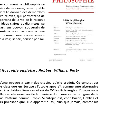
iner comment la philosophie se
 période moderne, remarquable
diversité donnée des démarches
re relevés, qui permettent de
rtant de la vie de la raison :
idées claires et distinctes, se
art, un pouvoir souverain de
lle-même non pas comme une
is comme une connaissance
e à voir, sentir, penser par soi-
philosophie anglaise : Hobbes, Wilkins, Petty
s d’une époque à partir des utopies qu’elle produit. Ce constat est
ge classique en Europe : l’utopie apparaît comme une alternative
t à la division. Pour ce qui est du XVIIe siècle anglais, l’utopie nous
lle, car elle nous révèle la manière dont une certaine figure de la
me s’affirme comme utopie. Si l’utopie est, chez Bacon, Hobbes et
ours philosophique, elle apparaît aussi, plus que jamais, comme un