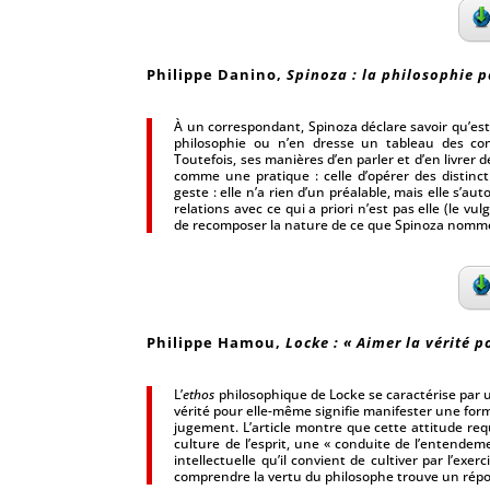
Philippe Danino
,
Spinoza : la philosophie p
À un correspondant, Spinoza déclare savoir qu’est v
philosophie ou n’en dresse un tableau des co
Toutefois, ses manières d’en parler et d’en livrer 
comme une pratique : celle d’opérer des distinct
geste : elle n’a rien d’un préalable, mais elle s’a
relations avec ce qui a priori n’est pas elle (le vul
de recomposer la nature de ce que Spinoza nomme l
Philippe Hamou,
Locke : « Aimer la vérité 
L’
ethos
philosophique de Locke se caractérise par un
vérité pour elle-même signifie manifester une form
jugement. L’article montre que cette attitude req
culture de l’esprit, une « conduite de l’entende
intellectuelle qu’il convient de cultiver par l’exer
comprendre la vertu du philosophe trouve un répo