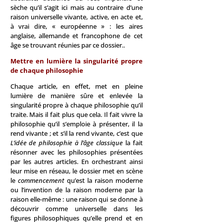
sèche qu’il s’agit ici mais au contraire d’une
raison universelle vivante, active, en acte et,
à vrai dire, « européenne » : les aires
anglaise, allemande et francophone de cet
âge se trouvant réunies par ce dossier..
Mettre en lumière la singularité propre
de chaque philosophie
Chaque article, en effet, met en pleine
lumière de manière sûre et enlevée la
singularité propre à chaque philosophie qu’il
traite. Mais il fait plus que cela. Il fait vivre la
philosophie qu’il s’emploie à présenter, il la
rend vivante ; et s’il la rend vivante, c’est que
L’idée de philosophie à l’âge classique
la fait
résonner avec les philosophies présentées
par les autres articles. En orchestrant ainsi
leur mise en réseau, le dossier met en scène
le
commencement
qu’est la raison moderne
ou l’invention de la raison moderne par la
raison elle-même : une raison qui se donne à
découvrir comme universelle dans les
figures philosophiques qu’elle prend et en