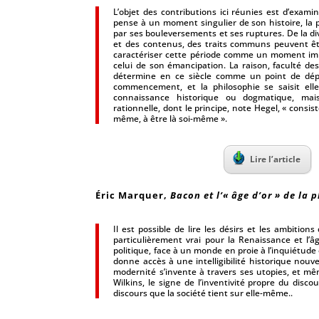
L’objet des contributions ici réunies est d’exam
pense à un moment singulier de son histoire, la
par ses bouleversements et ses ruptures. De la 
et des contenus, des traits communs peuvent êt
caractériser cette période comme un moment impo
celui de son émancipation. La raison, faculté des 
détermine en ce siècle comme un point de dép
commencement, et la philosophie se saisit e
connaissance historique ou dogmatique, ma
rationnelle, dont le principe, note Hegel, « consist
même, à être là soi-même ».
Lire l’article
Éric Marquer
,
Bacon et l’« âge d’or » de la 
Il est possible de lire les désirs et les ambition
particulièrement vrai pour la Renaissance et l’â
politique, face à un monde en proie à l’inquiétude e
donne accès à une intelligibilité historique nouve
modernité s’invente à travers ses utopies, et mê
Wilkins, le signe de l’inventivité propre du disc
discours que la société tient sur elle-même..