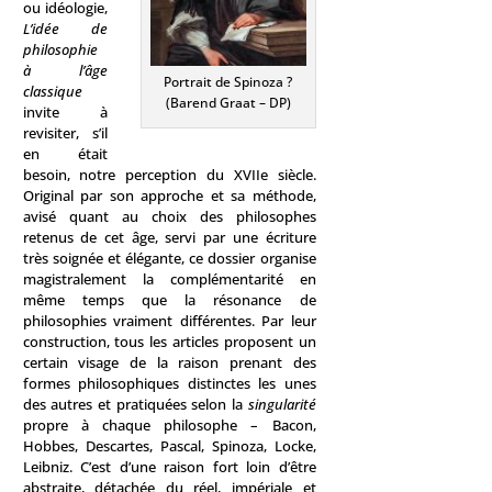
ou idéologie,
L’idée de
philosophie
à l’âge
Portrait de Spinoza ?
classique
(Barend Graat – DP)
invite à
revisiter, s’il
en était
besoin, notre perception du XVIIe siècle.
Original par son approche et sa méthode,
avisé quant au choix des philosophes
retenus de cet âge, servi par une écriture
très soignée et élégante, ce dossier organise
magistralement la complémentarité en
même temps que la résonance de
philosophies vraiment différentes. Par leur
construction, tous les articles proposent un
certain visage de la raison prenant des
formes philosophiques distinctes les unes
des autres et pratiquées selon la
singularité
propre à chaque philosophe – Bacon,
Hobbes, Descartes, Pascal, Spinoza, Locke,
Leibniz. C’est d’une raison fort loin d’être
abstraite, détachée du réel, impériale et