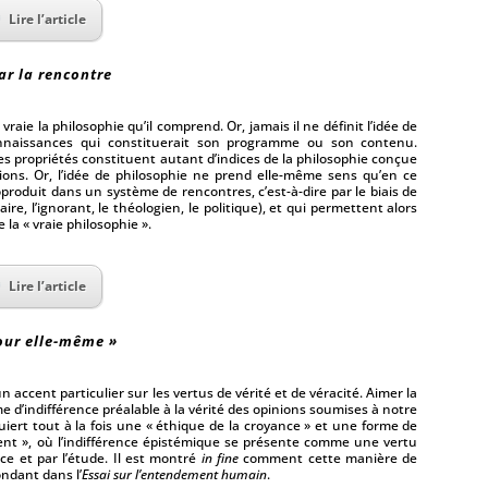
Lire l’article
ar la rencontre
raie la philosophie qu’il comprend. Or, jamais il ne définit l’idée de
nnaissances qui constituerait son programme ou son contenu.
des propriétés constituent autant d’indices de la philosophie conçue
ions. Or, l’idée de philosophie ne prend elle-même sens qu’en ce
utoproduit dans un système de rencontres, c’est-à-dire par le biais de
gaire, l’ignorant, le théologien, le politique), et qui permettent alors
a « vraie philosophie ».
Lire l’article
pour elle-même »
 accent particulier sur les vertus de vérité et de véracité. Aimer la
e d’indifférence préalable à la vérité des opinions soumises à notre
uiert tout à la fois une « éthique de la croyance » et une forme de
ment », où l’indifférence épistémique se présente comme une vertu
cice et par l’étude. Il est montré
in fine
comment cette manière de
ndant dans l’
Essai sur l’entendement humain
.