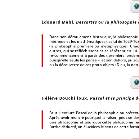
Édouard Mehl
,
Descartes ou la philosophi
Dans son déroulement historique, la philosophie
méthode et les mathématiques), celui de 1629-1630 
(la philosophie première ou métaphysique). Chac
autres, qui se réfléchissent et se répètent en lui.
re-commencement à partir des « premiers fondement
puisqu’elle seule les pense –, et son dehors, puis
ou la découverte de ces proto-objets : Dieu, la nat
Hélène Bouchilloux
,
Pascal et le principe 
Faut-il exclure Pascal de la philosophie au prétex
Après avoir montré pourquoi la raison peut se do
une philosophie et pourquoi cette philosophie req
l’ordre déductif, on élucidera le sens de cette for