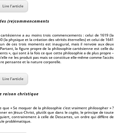
Lire l’article
e des (re)commencements
 cartésienne a au moins trois commencements : celui de 1619 (la
(la physique et la création des vérités éternelles) et celui de 1641
un de ces trois moments est inaugural, mais il renvoie aux deux
 Partant, la figure propre de la philosophie cartésienne est celle du
s », qui sont à la fois ce que cette philosophie a de plus propre –
qu’elle ne les produit pas mais se constitue elle-même comme l’accès
ure pensante et la nature corporelle.
Lire l’article
de raison christique
te que « Se moquer de la philosophie c’est vraiment philosopher » ?
nner en Jésus-Christ, plutôt que dans le
cogito
, le principe de toute
uiert, contrairement à celle de Descartes, un ordre qui diffère de
mule problématique.