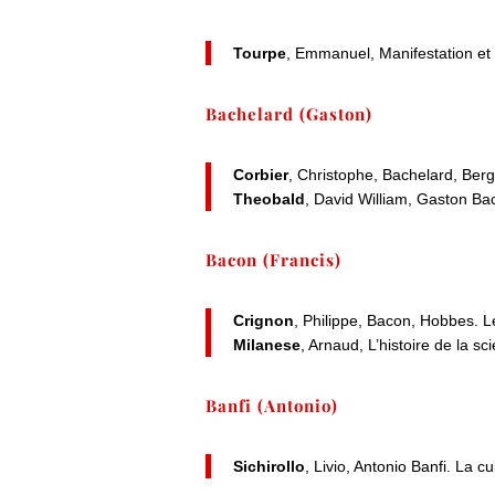
Tourpe
, Emmanuel, Manifestation et
Bachelard (Gaston)
Corbier
, Christophe, Bachelard, Ber
Theobald
, David William, Gaston Bac
Bacon (Francis)
Crignon
, Philippe, Bacon, Hobbes. L
Milanese
, Arnaud, L’histoire de la s
Banfi (Antonio)
Sichirollo
, Livio, Antonio Banfi. La c