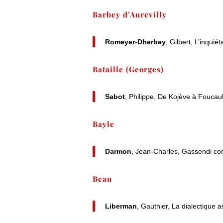
Barbey d’Aurevilly
Romeyer-Dherbey
, Gilbert, L’inqui
Bataille (Georges)
Sabot
, Philippe, De Kojève à Foucau
Bayle
Darmon
, Jean-Charles, Gassendi con
Beau
Liberman
, Gauthier, La dialectique