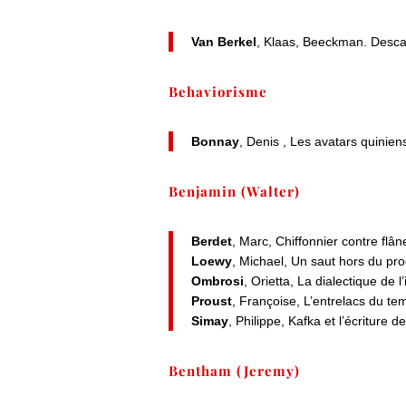
Van Berkel
, Klaas, Beeckman. Desca
Behaviorisme
Bonnay
, Denis , Les avatars quinien
Benjamin (Walter)
Berdet
, Marc, Chiffonnier contre flân
Loewy
, Michael, Un saut hors du p
Ombrosi
, Orietta, La dialectique d
Proust
, Françoise, L’entrelacs du t
Simay
, Philippe, Kafka et l’écriture 
Bentham (Jeremy)