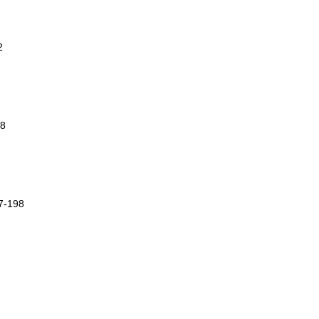
2
68
77-198