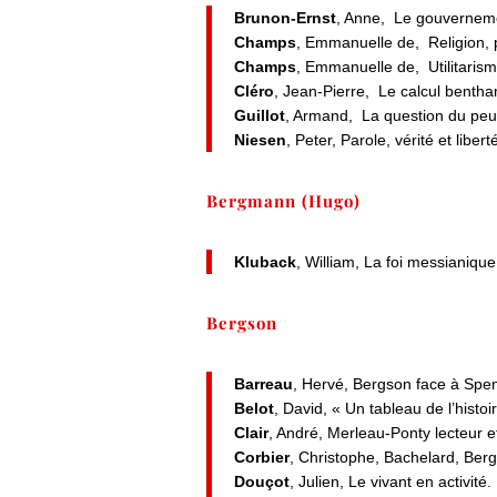
Brunon-Ernst
, Anne, Le gouverneme
Champs
, Emmanuelle de, Religion, 
Champs
, Emmanuelle de, Utilitaris
Cléro
, Jean-Pierre, Le calcul bentha
Guillot
, Armand, La question du peu
Niesen
, Peter, Parole, vérité et lib
Bergmann (Hugo)
Kluback
, William, La foi messianiq
Bergson
Barreau
, Hervé, Bergson face à Spe
Belot
, David, « Un tableau de l’hist
Clair
, André, Merleau-Ponty lecteur et
Corbier
, Christophe, Bachelard, Ber
Douçot
, Julien, Le vivant en activi