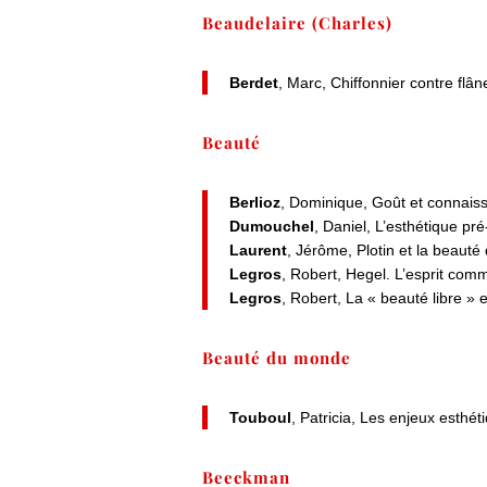
Beaudelaire (Charles)
Berdet
, Marc, Chiffonnier contre flân
Beauté
Berlioz
, Dominique, Goût et connai
Dumouchel
, Daniel, L’esthétique pr
Laurent
, Jérôme, Plotin et la beaut
Legros
, Robert, Hegel. L’esprit comm
Legros
, Robert, La « beauté libre »
Beauté du monde
Touboul
, Patricia, Les enjeux esth
Beeckman