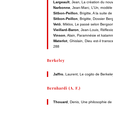
Largeault
, Jean, La création du nou
Narbonne
, Jean-Marc, L’Un, modèle
Sitbon-Peillon
, Brigitte, A la suite 
Sitbon-Peillon
, Brigitte, Dossier Be
Vetö
, Miklos, Le passé selon Bergso
Vieillard-Baron
, Jean-Louis, Réflexi
Vinson
, Alain, Paramnésie et katam
Waterlot
, Ghislain, Dieu est-il tran
288
Berkeley
Jaffro
, Laurent, Le cogito de Berkel
Bernhardi (A. F.)
Thouard
, Denis, Une philosophie de