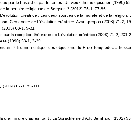
veau par le hasard et par le temps. Un vieux thème épicurien (1990) 5
 de la pensée religieuse de Bergson ? (2012) 75-1, 77-86
de L’évolution créatrice : Les deux sources de la morale et de la religion
rgson. Centenaire de L’évolution créatrice. Avant-propos (2008) 71-2, 1
n (2005) 68-1, 5-31
on sur la réception théorique de L’évolution créatrice (2008) 71-2, 201-
nèse (1990) 53-1, 3-29
scendant ? Examen critique des objections du P. de Tonquédec adressée
ey (2004) 67-1, 85-111
 la grammaire d’après Kant : La Sprachlehre d’A.F. Bernhardi (1992) 5