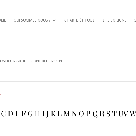
EIL
QUI SOMMES NOUS ?
CHARTE ÉTHIQUE
LIRE EN LIGNE
OSER UN ARTICLE / UNE RECENSION
B
C
D
E
F
G
H
I
J
K
L
M
N
O
P
Q
R
S
T
UV
W