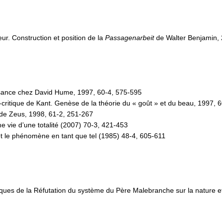
eur. Construction et position de la
Passagenarbeit
de Walter Benjamin, 
ssance chez David Hume, 1997, 60-4, 575-595
é-critique de Kant. Genèse de la théorie du « goût » et du beau, 1997, 
é de Zeus, 1998, 61-2, 251-267
e vie d’une totalité (2007) 70-3, 421-453
 et le phénomène en tant que tel (1985) 48-4, 605-611
étiques de la Réfutation du système du Père Malebranche sur la nature 