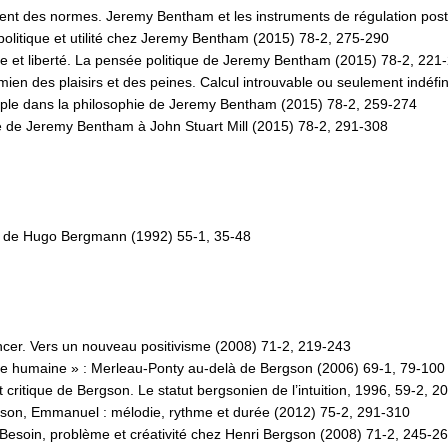
nt des normes. Jeremy Bentham et les instruments de régulation pos
politique et utilité chez Jeremy Bentham (2015) 78-2, 275-290
me et liberté. La pensée politique de Jeremy Bentham (2015) 78-2, 221
mien des plaisirs et des peines. Calcul introuvable ou seulement indéfi
ple dans la philosophie de Jeremy Bentham (2015) 78-2, 259-274
erté de Jeremy Bentham à John Stuart Mill (2015) 78-2, 291-308
ue de Hugo Bergmann (1992) 55-1, 35-48
ncer. Vers un nouveau positivisme (2008) 71-2, 219-243
oire humaine » : Merleau-Ponty au-delà de Bergson (2006) 69-1, 79-100
 critique de Bergson. Le statut bergsonien de l’intuition, 1996, 59-2, 2
gson, Emmanuel : mélodie, rythme et durée (2012) 75-2, 291-310
té. Besoin, problème et créativité chez Henri Bergson (2008) 71-2, 245-2