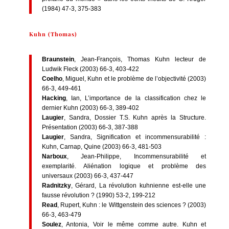
(1984) 47-3, 375-383
Kuhn (Thomas)
Braunstein
, Jean-François, Thomas Kuhn lecteur de
Ludwik Fleck (2003) 66-3, 403-422
Coelho
, Miguel, Kuhn et le problème de l’objectivité (2003)
66-3, 449-461
Hacking
, Ian, L’importance de la classification chez le
dernier Kuhn (2003) 66-3, 389-402
Laugier
, Sandra, Dossier T.S. Kuhn après la Structure.
Présentation (2003) 66-3, 387-388
Laugier
, Sandra, Signification et incommensurabilité :
Kuhn, Carnap, Quine (2003) 66-3, 481-503
Narboux
, Jean-Philippe, Incommensurabilité et
exemplarité. Aliénation logique et problème des
universaux (2003) 66-3, 437-447
Radnitzky
, Gérard, La révolution kuhnienne est-elle une
fausse révolution ? (1990) 53-2, 199-212
Read
, Rupert, Kuhn : le Wittgenstein des sciences ? (2003)
66-3, 463-479
Soulez
, Antonia, Voir le même comme autre. Kuhn et