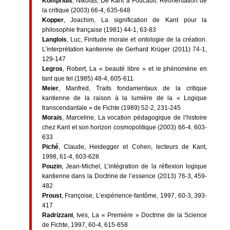
Kompridis
, Nikolas, De Kant à Foucault. Réorientation de
la critique (2003) 66-4, 635-648
Kopper
, Joachim, La signification de Kant pour la
philosophie française (1981) 44-1, 63-83
Langlois
, Luc, Finitude morale et ontologie de la création.
L’interprétation kantienne de Gerhard Krüger (2011) 74-1,
129-147
Legros
, Robert, La « beauté libre » et le phénomène en
tant que tel (1985) 48-4, 605-611
Meier
, Manfred, Traits fondamentaux de la critique
kantienne de la raison à la lumière de la « Logique
transcendantale » de Fichte (1989) 52-2, 231-245
Morais
, Marceline, La vocation pédagogique de l’histoire
chez Kant et son horizon cosmopolitique (2003) 66-4, 603-
633
Piché
, Claude, Heidegger et Cohen, lecteurs de Kant,
1998, 61-4, 603-628
Pouzin
, Jean-Michel, L’intégration de la réflexion logique
kantienne dans la Doctrine de l’essence (2013) 76-3, 459-
482
Proust
, Françoise, L’expérience-fantôme, 1997, 60-3, 393-
417
Radrizzani
, Ives, La « Première » Doctrine de la Science
de Fichte, 1997, 60-4, 615-658