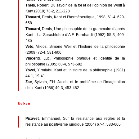
Theis
, Robert, Du savoir, de la foi et de l’opinion de Wolff à
Kant (2010) 73-2, 211-228
Thouard
, Denis, Kant et l’herméneutique, 1998, 61-4, 629-
658
Thouard
, Denis, Une philosophie de la grammaire d’après
Kant : La Sprachlehre d’A.F. Bernhardi (1992) 55-3, 409-
435
Vetö
, Miklos, Simone Weil et l’histoire de la philosophie
(2009) 72-4, 581-606
Vincenti
, Luc, Philosophie pratique et identité de la
philosophie (2005) 68-4, 573-592
Yovel
, Yirmiahu, Kant et l’histoire de la philosophie (1981)
44-1, 19-41
Zac
, Sylvain, F.H. Jacobi et le problème de l’imagination
chez Kant (1986) 49-3, 453-482
Kelsen
Picavet
, Emmanuel, Sur la résistance aux règles et la
résistance au positivisme juridique (2004) 67-4, 583-605