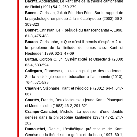
Bachta
, Abdelkader, Le kantisme de la théorie cantorienne
de l’infini (1991) 54-2, 269-279
Bonnet
, Christian, Jakob Friedrich Fries. Sur le rapport de
la psychologie empirique à la métaphysique (2003) 66-2,
303-323
Bonnet
, Christian, Le « préjugé du transcendantal », 1998,
61-3, 475-488
Bouton
, Christophe, « Que m’est-il permis d’espérer ? » :
le problème de la finitude du temps chez Kant et
Heidegger, 1999, 62-1, 47-69
Brittan
, Gordon G. Jr., Systématicité et Objectivité (2000)
63-4, 583-594
Callegaro
, Francesco, La raison pratique des modernes.
Sur la sociologie comme éducation à l’autonomie (2013),
76-4, 571-589
Chauvier
, Stéphane, Kant et l’égologie (2001) 64-4, 647-
667
Courtès
, Francis, Deux lecteurs du jeune Kant : Ploucquet
et Mendelssohn (1983) 46-2, 291-321
Crampe-Casnabet
, Michèle, La question d’une double
genèse dans la philosophie kantienne (1984) 47-2, 247-
262
Dumouchel
, Daniel, L’esthétique pré-critique de Kant.
Genèse de la théorie du « goût » et du beau, 1997, 60-1,