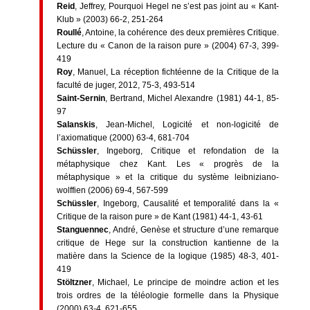
Reid
, Jeffrey, Pourquoi Hegel ne s’est pas joint au « Kant-
Klub » (2003) 66-2, 251-264
Roullé
, Antoine, la cohérence des deux premières Critique.
Lecture du « Canon de la raison pure » (2004) 67-3, 399-
419
Roy
, Manuel, La réception fichtéenne de la Critique de la
faculté de juger, 2012, 75-3, 493-514
Saint-Sernin
, Bertrand, Michel Alexandre (1981) 44-1, 85-
97
Salanskis
, Jean-Michel, Logicité et non-logicité de
l’axiomatique (2000) 63-4, 681-704
Schüssler
, Ingeborg, Critique et refondation de la
métaphysique chez Kant. Les « progrès de la
métaphysique » et la critique du système leibniziano-
wolffien (2006) 69-4, 567-599
Schüssler
, Ingeborg, Causalité et temporalité dans la «
Critique de la raison pure » de Kant (1981) 44-1, 43-61
Stanguennec
, André, Genèse et structure d’une remarque
critique de Hege sur la construction kantienne de la
matière dans la Science de la logique (1985) 48-3, 401-
419
Stöltzner
, Michael, Le principe de moindre action et les
trois ordres de la téléologie formelle dans la Physique
(2000) 63-4, 621-655