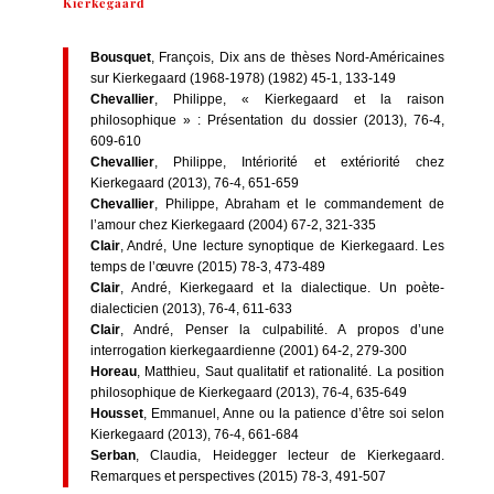
Kierkegaard
Bousquet
, François, Dix ans de thèses Nord-Américaines
sur Kierkegaard (1968-1978) (1982) 45-1, 133-149
Chevallier
, Philippe, « Kierkegaard et la raison
philosophique » : Présentation du dossier (2013), 76-4,
609-610
Chevallier
, Philippe, Intériorité et extériorité chez
Kierkegaard (2013), 76-4, 651-659
Chevallier
, Philippe, Abraham et le commandement de
l’amour chez Kierkegaard (2004) 67-2, 321-335
Clair
, André, Une lecture synoptique de Kierkegaard. Les
temps de l’œuvre (2015) 78-3, 473-489
Clair
, André, Kierkegaard et la dialectique. Un poète-
dialecticien (2013), 76-4, 611-633
Clair
, André, Penser la culpabilité. A propos d’une
interrogation kierkegaardienne (2001) 64-2, 279-300
Horeau
, Matthieu, Saut qualitatif et rationalité. La position
philosophique de Kierkegaard (2013), 76-4, 635-649
Housset
, Emmanuel, Anne ou la patience d’être soi selon
Kierkegaard (2013), 76-4, 661-684
Serban
, Claudia, Heidegger lecteur de Kierkegaard.
Remarques et perspectives (2015) 78-3, 491-507