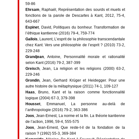
59-86
Ehrsam
, Raphaël, Représentation des sourds et muets et
fonctions de la parole de Descartes à Kant, 2012, 75-4,
643-667
Espinet
, David, Politiques du bonheur. Transformation de
l’éthique kantienne (2016) 79-4, 759-774
Gallois
, Laurent, L’esprit de la philosophie transcendantale
chez Kant. Vers une philosophie de l’esprit ? (2010) 73-2,
229-248
Grandjean
, Antoine, Personnalité morale et rationalité
selon Kant (2016) 79-2, 387-399
Greisch
, Jean, La religion et les religions (2000) 63-2,
229-246
Grondin
, Jean, Gerhard Krüger et Heidegger. Pour une
autre histoire de la métaphysique (2011) 74-1, 109-127
Haas
, Bruno, Kant et la raison comme fonctionnalité
logique (2004) 67-3, 379-398
Housset
, Emmanuel, La personne au-delà de
l’anthropologie (2016) 79-2, 363-386
Joos
, Jean-Ernest, La norme et la fin. La théorie kantienne
de l’action, 1996, 59-4, 555-575
Joos
, Jean-Ernest, Que reste-t-il de la fondation de la
raison ? (1992) 55-3, 369-384