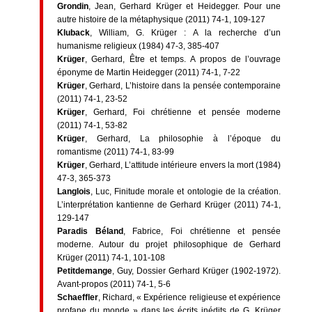
Grondin
, Jean, Gerhard Krüger et Heidegger. Pour une
autre histoire de la métaphysique (2011) 74-1, 109-127
Kluback
, William, G. Krüger : A la recherche d’un
humanisme religieux (1984) 47-3, 385-407
Krüger
, Gerhard, Être et temps. A propos de l’ouvrage
éponyme de Martin Heidegger (2011) 74-1, 7-22
Krüger
, Gerhard, L’histoire dans la pensée contemporaine
(2011) 74-1, 23-52
Krüger
, Gerhard, Foi chrétienne et pensée moderne
(2011) 74-1, 53-82
Krüger
, Gerhard, La philosophie à l’époque du
romantisme (2011) 74-1, 83-99
Krüger
, Gerhard, L’attitude intérieure envers la mort (1984)
47-3, 365-373
Langlois
, Luc, Finitude morale et ontologie de la création.
L’interprétation kantienne de Gerhard Krüger (2011) 74-1,
129-147
Paradis Béland
, Fabrice, Foi chrétienne et pensée
moderne. Autour du projet philosophique de Gerhard
Krüger (2011) 74-1, 101-108
Petitdemange
, Guy, Dossier Gerhard Krüger (1902-1972).
Avant-propos (2011) 74-1, 5-6
Schaeffler
, Richard, « Expérience religieuse et expérience
profane du monde » dans les écrits inédits de G. Krüger