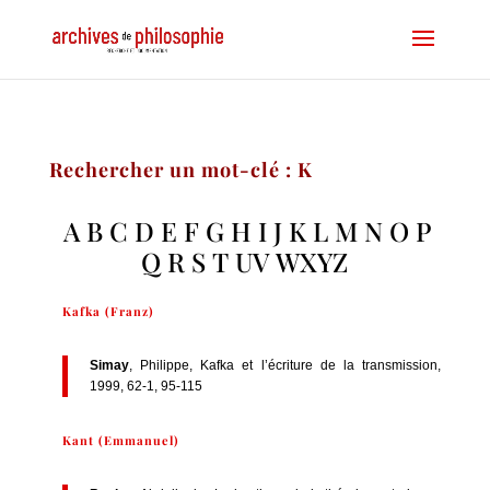
Rechercher un mot-clé : K
A
B
C
D
E
F
G
H
I
J
K
L
M
N
O
P
Q
R
S
T
UV
WXYZ
Kafka (Franz)
Simay
, Philippe, Kafka et l’écriture de la transmission,
1999, 62-1, 95-115
Kant (Emmanuel)