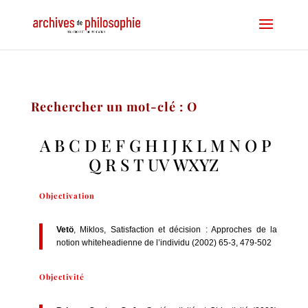
Rechercher un mot-clé : O
A
B
C
D
E
F
G
H
I
J
K
L
M
N
O
P
Q
R
S
T
UV
WXYZ
Objectivation
Vetö
, Miklos, Satisfaction et décision : Approches de la
notion whiteheadienne de l’individu (2002) 65-3, 479-502
Objectivité