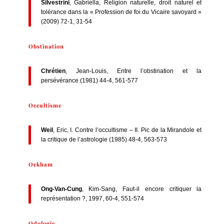
Silvestrini
, Gabriella, Religion naturelle, droit naturel et
tolérance dans la « Profession de foi du Vicaire savoyard »
(2009) 72-1, 31-54
Obstination
Chrétien
, Jean-Louis, Entre l’obstination et la
persévérance (1981) 44-4, 561-577
Occultisme
Weil
, Eric, I. Contre l’occultisme – II. Pic de la Mirandole et
la critique de l’astrologie (1985) 48-4, 563-573
Ockham
Ong-Van-Cung
, Kim-Sang, Faut-il encore critiquer la
représentation ?, 1997, 60-4, 551-574
Odologie