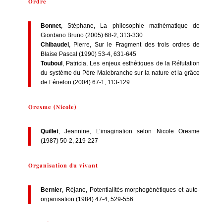
Ordre
Bonnet
, Stéphane, La philosophie mathématique de
Giordano Bruno (2005) 68-2, 313-330
Chibaudel
, Pierre, Sur le Fragment des trois ordres de
Blaise Pascal (1990) 53-4, 631-645
Touboul
, Patricia, Les enjeux esthétiques de la Réfutation
du système du Père Malebranche sur la nature et la grâce
de Fénelon (2004) 67-1, 113-129
Oresme (Nicole)
Quillet
, Jeannine, L’imagination selon Nicole Oresme
(1987) 50-2, 219-227
Organisation du vivant
Bernier
, Réjane, Potentialités morphogénétiques et auto-
organisation (1984) 47-4, 529-556