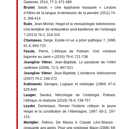
Gadamer, 2014, 77-3, 471-488
Brunel
, Sarah, « Une épiphanie masquée ». Lecture
d’Aîtres de la langue et demeures de la pensée (2011) 74-
3, 399-414
Buée
, Jean-Michel, Hegel et la monadologie leibnizienne.
Une tentative de restauration post-kantienne de l’ontologie
? (2013) 76-2, 319-333
Champeau
, Serge, Existe-t-il un a priori pathique ?, 1998,
61-4, 693-725
Fasula
, Pierre, L’éthique de Putnam. Une «mixture
bigarrée au carré » (2016) 79-4, 721-738
Jeangène Vilmer
, Jean-Baptiste, Le paradoxe de l’infini
cartésien (2009), 72-3, 497-521
Jeangène Vilmer
, Jean-Baptiste, L’existence leibnizienne
(2007) 70-2, 249-272
Kalinowski
, Georges, Logique et ontologie (1984) 47-4,
625-640
Laugier
, Sandra, Nécrologie de l’ontologie. Putnam,
l’éthique, le réalisme (2016) 79-4, 739-757
Leydet
, Dominique, Penser l’histoire critique: le jeune
Hegel et la constitution de l’Allemagne, 1997, 60-2, 197-
215
Maniglier
, Patrice, De Mauss à Claude Lévi-Strauss :
cinquante ans après. Pour une ontologie Maori (2006) 69-