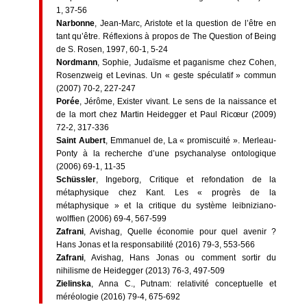
1, 37-56
Narbonne
, Jean-Marc, Aristote et la question de l’être en
tant qu’être. Réflexions à propos de The Question of Being
de S. Rosen, 1997, 60-1, 5-24
Nordmann
, Sophie, Judaïsme et paganisme chez Cohen,
Rosenzweig et Levinas. Un « geste spéculatif » commun
(2007) 70-2, 227-247
Porée
, Jérôme, Exister vivant. Le sens de la naissance et
de la mort chez Martin Heidegger et Paul Ricœur (2009)
72-2, 317-336
Saint Aubert
, Emmanuel de, La « promiscuité ». Merleau-
Ponty à la recherche d’une psychanalyse ontologique
(2006) 69-1, 11-35
Schüssler
, Ingeborg, Critique et refondation de la
métaphysique chez Kant. Les « progrès de la
métaphysique » et la critique du système leibniziano-
wolffien (2006) 69-4, 567-599
Zafrani
, Avishag, Quelle économie pour quel avenir ?
Hans Jonas et la responsabilité (2016) 79-3, 553-566
Zafrani
, Avishag, Hans Jonas ou comment sortir du
nihilisme de Heidegger (2013) 76-3, 497-509
Zielinska
, Anna C., Putnam: relativité conceptuelle et
méréologie (2016) 79-4, 675-692