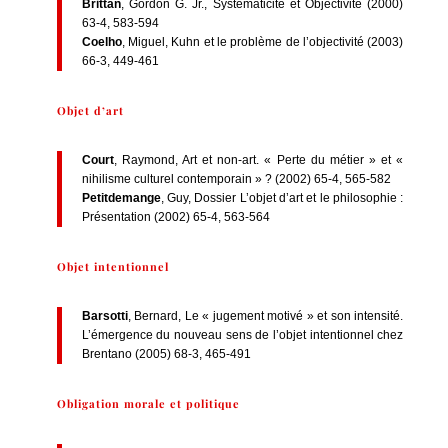
Brittan
, Gordon G. Jr., Systématicité et Objectivité (2000)
63-4, 583-594
Coelho
, Miguel, Kuhn et le problème de l’objectivité (2003)
66-3, 449-461
Objet d’art
Court
, Raymond, Art et non-art. « Perte du métier » et «
nihilisme culturel contemporain » ? (2002) 65-4, 565-582
Petitdemange
, Guy, Dossier L’objet d’art et le philosophie :
Présentation (2002) 65-4, 563-564
Objet intentionnel
Barsotti
, Bernard, Le « jugement motivé » et son intensité.
L’émergence du nouveau sens de l’objet intentionnel chez
Brentano (2005) 68-3, 465-491
Obligation morale et politique