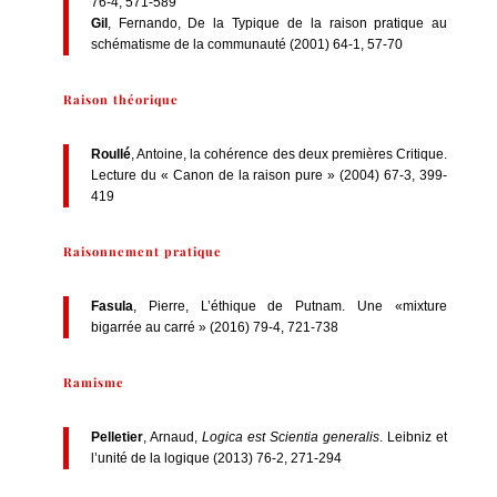
76-4, 571-589
Gil
, Fernando, De la Typique de la raison pratique au
schématisme de la communauté (2001) 64-1, 57-70
Raison théorique
Roullé
, Antoine, la cohérence des deux premières Critique.
Lecture du « Canon de la raison pure » (2004) 67-3, 399-
419
Raisonnement pratique
Fasula
, Pierre, L’éthique de Putnam. Une «mixture
bigarrée au carré » (2016) 79-4, 721-738
Ramisme
Pelletier
, Arnaud,
Logica est Scientia generalis
. Leibniz et
l’unité de la logique (2013) 76-2, 271-294