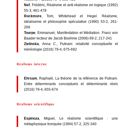
Nef
, Frédéric, Réalisme et anti-réalisme en logique (1992)
55-3, 461-478
Rockmore
, Tom, Whitehead et Hegel. Réalisme,
idéaliseme et philosophie spéculative (1990) 53-2, 261-
269
Tourpe
, Emmanuel, Manifestation et Médiation. Franz von
Baader lecteur de Jacob Boehme (2006) 69-2, 217-241
Zielinska
, Anna C., Putnam: relativité conceptuelle et
méréologie (2016) 79-4, 675-692
Réalisme interne
Ehrsam
, Raphaël, La théorie de la référence de Putnam.
Entre déterminants conceptuels et déterminants réels
(2016) 79-4, 655-674
Réalisme scientifique
Espinoza
, Miguel, Le réalisme scientifique : une
métaphysique tronquée (1994) 57-2, 325-340