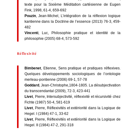
texte pour la Sixième Méditation cartésienne de Eugen
Fink, 1998, 61-4, 659-692
Pouzin
, Jean-Michel, L’intégration de la réflexion logique
kantienne dans la Doctrine de l’essence (2013) 76-3, 459-
482
Vincenti
, Luc, Philosophie pratique et identité de la
philosophie (2005) 68-4, 573-592
Réflexivité
Bimbenet
, Etienne, Sens pratique et pratiques réflexives.
Quelques développements sociologiques de l’ontologie
merleau-pontienne (2006) 69-1, 57-78
Goddard
, Jean-Christophe,1804-1805. La désubjectivation
du transcendantal (2009), 72-3, 423-441
Livet
, Pierre, Intersubjectivité, réflexivité et récursivité chez
Fichte (1987) 50-4, 581-619
Livet
, Pierre, Réflexivités et extériorité dans la Logique de
Hegel. I (1984) 47-1, 33-62
Livet
, Pierre, Réflexivités et extériorité dans la Logique de
Hegel. II (1984) 47-2, 291-318