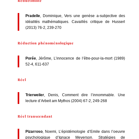
Réductibilité
Pradelle
, Dominique, Vers une genèse a-subjective des
idéalités mathématiques. Cavaillès critique de Husserl
(2013) 76-2, 239-270
Réduction phénoménologique
Porée
, Jérôme, L’innocence de l’être-pour-la-mort (1989)
52-4, 611-637
Réel
Trierweiler
, Denis, Comment dire l’innommable. Une
lecture d’Arbeit am Mythos (2004) 67-2, 249-268
Réel transcendant
Pizarroso
, Noemi, L’épistémologie d’Emile dans l’oeuvre
psychologique d’Ignace Meyerson. Stratégies de