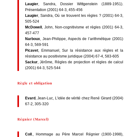
Laugier
, Sandra, Dossier Wittgenstein (1889-1951).
Présentation (2001) 64-3, 455-456
Laugier
, Sandra, Où se trouvent les règles ? (2001) 64-3,
505-524
McDowell
, John, Non-cognitivisme et règles (2001) 64-3,
457-477
Narboux
, Jean-Philippe, Aspects de l’arithmétique (2001)
64-3, 569-591
Picavet
, Emmanuel, Sur la résistance aux règles et la
résistance au positivisme juridique (2004) 67-4, 583-605
Sackur
, Jérôme, Règles de projection et règles de calcul
(2001) 64-3, 525-544
Règle et obligation
Evard
, Jean-Luc, L’idée de vérité chez René Girard (2004)
67-2, 305-320
Régnier (Marcel)
Coll
., Hommage au Père Marcel Régnier (1900-1998),