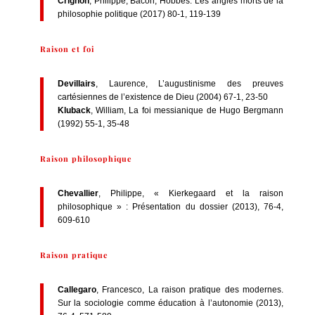
Crignon
, Philippe, Bacon, Hobbes. Les angles morts de la
philosophie politique (2017) 80-1, 119-139
Raison et foi
Devillairs
, Laurence, L’augustinisme des preuves
cartésiennes de l’existence de Dieu (2004) 67-1, 23-50
Kluback
, William, La foi messianique de Hugo Bergmann
(1992) 55-1, 35-48
Raison philosophique
Chevallier
, Philippe, « Kierkegaard et la raison
philosophique » : Présentation du dossier (2013), 76-4,
609-610
Raison pratique
Callegaro
, Francesco, La raison pratique des modernes.
Sur la sociologie comme éducation à l’autonomie (2013),