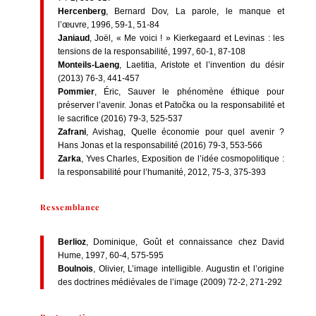
Hercenberg
, Bernard Dov, La parole, le manque et
l’œuvre, 1996, 59-1, 51-84
Janiaud
, Joël, « Me voici ! » Kierkegaard et Levinas : les
tensions de la responsabilité, 1997, 60-1, 87-108
Monteils-Laeng
, Laetitia, Aristote et l’invention du désir
(2013) 76-3, 441-457
Pommier
, Éric, Sauver le phénomène éthique pour
préserver l’avenir. Jonas et Patočka ou la responsabilité et
le sacrifice (2016) 79-3, 525-537
Zafrani
, Avishag, Quelle économie pour quel avenir ?
Hans Jonas et la responsabilité (2016) 79-3, 553-566
Zarka
, Yves Charles, Exposition de l’idée cosmopolitique :
la responsabilité pour l’humanité, 2012, 75-3, 375-393
Ressemblance
Berlioz
, Dominique, Goût et connaissance chez David
Hume, 1997, 60-4, 575-595
Boulnois
, Olivier, L’image intelligible. Augustin et l’origine
des doctrines médiévales de l’image (2009) 72-2, 271-292