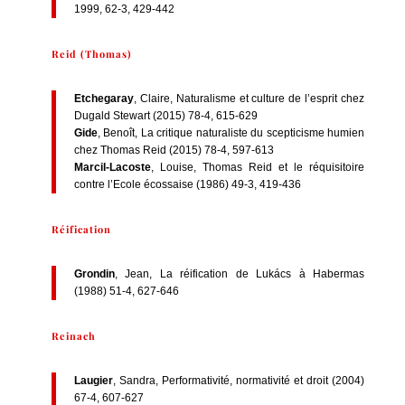
1999, 62-3, 429-442
Reid (Thomas)
Etchegaray
, Claire, Naturalisme et culture de l’esprit chez
Dugald Stewart (2015) 78-4, 615-629
Gide
, Benoît, La critique naturaliste du scepticisme humien
chez Thomas Reid (2015) 78-4, 597-613
Marcil-Lacoste
, Louise, Thomas Reid et le réquisitoire
contre l’Ecole écossaise (1986) 49-3, 419-436
Réification
Grondin
, Jean, La réification de Lukács à Habermas
(1988) 51-4, 627-646
Reinach
Laugier
, Sandra, Performativité, normativité et droit (2004)
67-4, 607-627