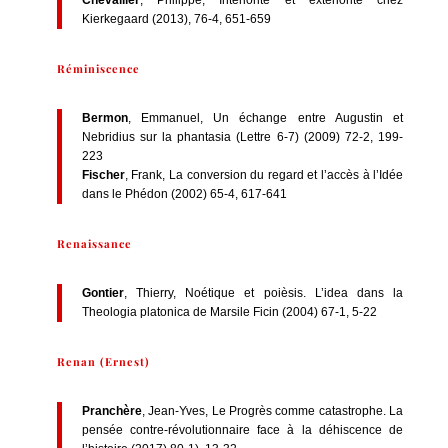
Chevallier
, Philippe, Intériorité et extériorité chez
Kierkegaard (2013), 76-4, 651-659
Réminiscence
Bermon
, Emmanuel, Un échange entre Augustin et
Nebridius sur la phantasia (Lettre 6-7) (2009) 72-2, 199-
223
Fischer
, Frank, La conversion du regard et l’accès à l’Idée
dans le Phédon (2002) 65-4, 617-641
Renaissance
Gontier
, Thierry, Noétique et poièsis. L’idea dans la
Theologia platonica de Marsile Ficin (2004) 67-1, 5-22
Renan (Ernest)
Pranchère
, Jean-Yves, Le Progrès comme catastrophe. La
pensée contre-révolutionnaire face à la déhiscence de