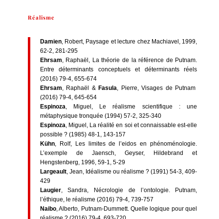
Réalisme
Damien
, Robert, Paysage et lecture chez Machiavel, 1999,
62-2, 281-295
Ehrsam
, Raphaël, La théorie de la référence de Putnam.
Entre déterminants conceptuels et déterminants réels
(2016) 79-4, 655-674
Ehrsam
, Raphaël &
Fasula
, Pierre, Visages de Putnam
(2016) 79-4, 645-654
Espinoza
, Miguel, Le réalisme scientifique : une
métaphysique tronquée (1994) 57-2, 325-340
Espinoza
, Miguel, La réalité en soi et connaissable est-elle
possible ? (1985) 48-1, 143-157
Kühn
, Rolf, Les limites de l’eidos en phénoménologie.
L’exemple de Jaensch, Geyser, Hildebrand et
Hengstenberg, 1996, 59-1, 5-29
Largeault
, Jean, Idéalisme ou réalisme ? (1991) 54-3, 409-
429
Laugier
, Sandra, Nécrologie de l’ontologie. Putnam,
l’éthique, le réalisme (2016) 79-4, 739-757
Naibo
, Alberto, Putnam-Dummett. Quelle logique pour quel
réalisme ? (2016) 79-4, 693-720