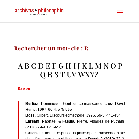
Rechercher un mot-clé : R
A
B
C
D
E
F
G
H
I
J
K
L
M
N
O
P
Q
R
S
T
UV
WXYZ
Raison
Berlioz
, Dominique, Goût et connaissance chez David
Hume, 1997, 60-4, 575-595
Boss
, Gilbert, Discours et méthode, 1996, 59-3, 441-454
Ehrsam
, Raphaël &
Fasula
, Pierre, Visages de Putnam
(2016) 79-4, 645-654
Gallois
, Laurent, L’esprit de la philosophie transcendantale