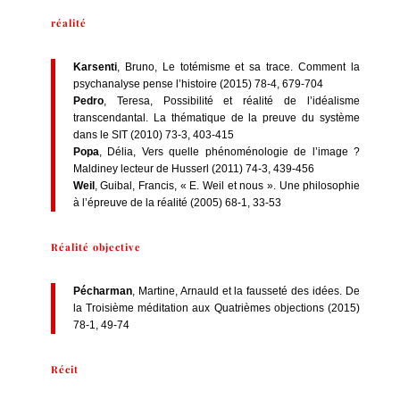
réalité
Karsenti
, Bruno, Le totémisme et sa trace. Comment la
psychanalyse pense l’histoire (2015) 78-4, 679-704
Pedro
, Teresa, Possibilité et réalité de l’idéalisme
transcendantal. La thématique de la preuve du système
dans le SIT (2010) 73-3, 403-415
Popa
, Délia, Vers quelle phénoménologie de l’image ?
Maldiney lecteur de Husserl (2011) 74-3, 439-456
Weil
, Guibal, Francis, « E. Weil et nous ». Une philosophie
à l’épreuve de la réalité (2005) 68-1, 33-53
Réalité objective
Pécharman
, Martine, Arnauld et la fausseté des idées. De
la Troisième méditation aux Quatrièmes objections (2015)
78-1, 49-74
Récit