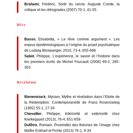
Brahami
, Frédéric, Sortir du cercle. Auguste Comte, la
critique et les rétrogrades (2007) 70-1, 41-55
Rêve
Basso
, Elisabetta, « Le rêve comme argument ». Les
enjeux épistémologiques à l’origine du projet psychiatrique
de Ludwig Binswanger, 2010, 73-4, 655-686
Sabot
, Philippe, L’expérience, le savoir et l’histoire dans
les premiers écrits de Michel Foucault (2006) 69-2, 285-
303
Révélation
Bienenstock
, Myriam, Mythe et révélation dans l’Etoile de
la Rédemption. Contemporanéité de Franz Rosenzweig
(1992) 55-1, 17-34
Chevallier
, Philippe, Intériorité et extériorité chez
Kierkegaard (2013), 76-4, 651-659
Dufêtre
, Romain, Proximités des théories de l’image chez
Maître Eckhart et Fichte (2013) 76-1, 9-34