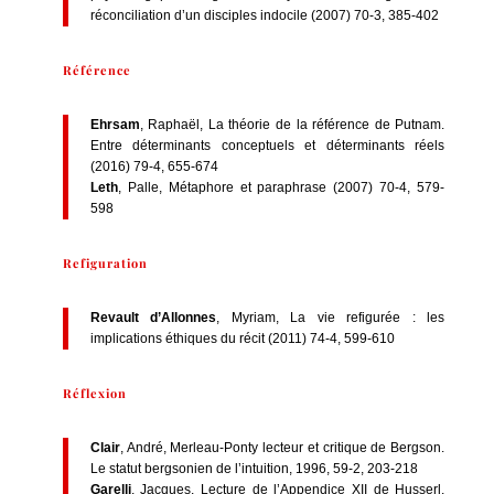
réconciliation d’un disciples indocile (2007) 70-3, 385-402
Référence
Ehrsam
, Raphaël, La théorie de la référence de Putnam.
Entre déterminants conceptuels et déterminants réels
(2016) 79-4, 655-674
Leth
, Palle, Métaphore et paraphrase (2007) 70-4, 579-
598
Refiguration
Revault d’Allonnes
, Myriam, La vie refigurée : les
implications éthiques du récit (2011) 74-4, 599-610
Réflexion
Clair
, André, Merleau-Ponty lecteur et critique de Bergson.
Le statut bergsonien de l’intuition, 1996, 59-2, 203-218
Garelli
, Jacques, Lecture de l’Appendice XII de Husserl,