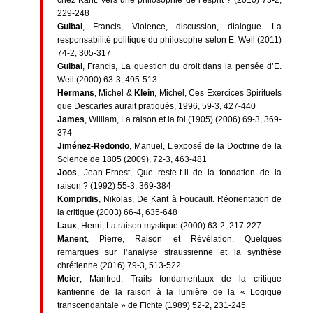
chez Kant. Vers une philosophie de l’esprit ? (2010) 73-2,
229-248
Guibal
, Francis, Violence, discussion, dialogue. La
responsabilité politique du philosophe selon E. Weil (2011)
74-2, 305-317
Guibal
, Francis, La question du droit dans la pensée d’E.
Weil (2000) 63-3, 495-513
Hermans
, Michel &
Klein
, Michel, Ces Exercices Spirituels
que Descartes aurait pratiqués, 1996, 59-3, 427-440
James
, William, La raison et la foi (1905) (2006) 69-3, 369-
374
Jiménez-Redondo
, Manuel, L’exposé de la Doctrine de la
Science de 1805 (2009), 72-3, 463-481
Joos
, Jean-Ernest, Que reste-t-il de la fondation de la
raison ? (1992) 55-3, 369-384
Kompridis
, Nikolas, De Kant à Foucault. Réorientation de
la critique (2003) 66-4, 635-648
Laux
, Henri, La raison mystique (2000) 63-2, 217-227
Manent
, Pierre, Raison et Révélation. Quelques
remarques sur l’analyse straussienne et la synthèse
chrétienne (2016) 79-3, 513-522
Meier
, Manfred, Traits fondamentaux de la critique
kantienne de la raison à la lumière de la « Logique
transcendantale » de Fichte (1989) 52-2, 231-245