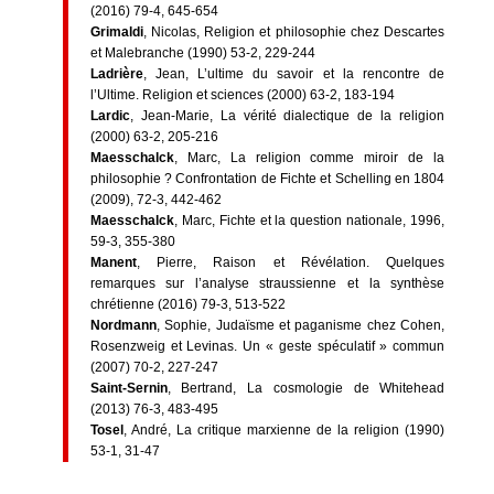
(2016) 79-4, 645-654
Grimaldi
, Nicolas, Religion et philosophie chez Descartes
et Malebranche (1990) 53-2, 229-244
Ladrière
, Jean, L’ultime du savoir et la rencontre de
l’Ultime. Religion et sciences (2000) 63-2, 183-194
Lardic
, Jean-Marie, La vérité dialectique de la religion
(2000) 63-2, 205-216
Maesschalck
, Marc, La religion comme miroir de la
philosophie ? Confrontation de Fichte et Schelling en 1804
(2009), 72-3, 442-462
Maesschalck
, Marc, Fichte et la question nationale, 1996,
59-3, 355-380
Manent
, Pierre, Raison et Révélation. Quelques
remarques sur l’analyse straussienne et la synthèse
chrétienne (2016) 79-3, 513-522
Nordmann
, Sophie, Judaïsme et paganisme chez Cohen,
Rosenzweig et Levinas. Un « geste spéculatif » commun
(2007) 70-2, 227-247
Saint-Sernin
, Bertrand, La cosmologie de Whitehead
(2013) 76-3, 483-495
Tosel
, André, La critique marxienne de la religion (1990)
53-1, 31-47