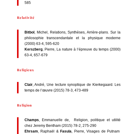
585
Relativité
Bitbol
, Michel, Relations, Synthèses, Arrière-plans. Sur la
philosophie transcendantale et la physique moderne
(2000) 63-4, 595-620
Kerszberg
, Pierre, La nature à l’épreuve du temps (2000)
63-4, 657-679
Religieux
Clair
, André, Une lecture synoptique de Kierkegaard. Les
temps de l’œuvre (2015) 78-3, 473-489
Religion
Champs
, Emmanuelle de, Religion, politique et utilité
chez Jeremy Bentham (2015) 78-2, 275-290
Ehrsam
, Raphaël &
Fasula
, Pierre, Visages de Putnam