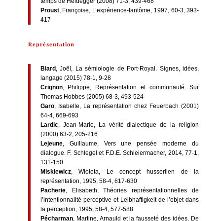
temps de Heidegger (2008) 71-3, 439-468
Proust
, Françoise, L’expérience-fantôme, 1997, 60-3, 393-
417
Représentation
Biard
, Joël, La sémiologie de Port-Royal. Signes, idées,
langage (2015) 78-1, 9-28
Crignon
, Philippe, Représentation et communauté. Sur
Thomas Hobbes (2005) 68-3, 493-524
Garo
, Isabelle, La représentation chez Feuerbach (2001)
64-4, 669-693
Lardic
, Jean-Marie, La vérité dialectique de la religion
(2000) 63-2, 205-216
Lejeune
, Guillaume, Vers une pensée moderne du
dialogue. F. Schlegel et F.D.E. Schleiermacher, 2014, 77-1,
131-150
Miskiewicz
, Wioleta, Le concept husserlien de la
représentation, 1995, 58-4, 617-630
Pacherie
, Elisabeth, Théories représentationnelles de
l’intentionnalité perceptive et Leibhaftigkeit de l’objet dans
la perception, 1995, 58-4, 577-588
Pécharman
, Martine, Arnauld et la fausseté des idées. De