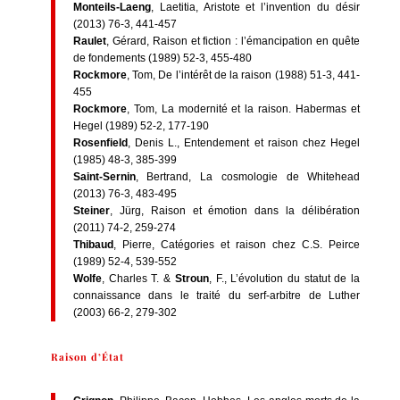
Monteils-Laeng
, Laetitia, Aristote et l’invention du désir
(2013) 76-3, 441-457
Raulet
, Gérard, Raison et fiction : l’émancipation en quête
de fondements (1989) 52-3, 455-480
Rockmore
, Tom, De l’intérêt de la raison (1988) 51-3, 441-
455
Rockmore
, Tom, La modernité et la raison. Habermas et
Hegel (1989) 52-2, 177-190
Rosenfield
, Denis L., Entendement et raison chez Hegel
(1985) 48-3, 385-399
Saint-Sernin
, Bertrand, La cosmologie de Whitehead
(2013) 76-3, 483-495
Steiner
, Jürg, Raison et émotion dans la délibération
(2011) 74-2, 259-274
Thibaud
, Pierre, Catégories et raison chez C.S. Peirce
(1989) 52-4, 539-552
Wolfe
, Charles T. &
Stroun
, F., L’évolution du statut de la
connaissance dans le traité du serf-arbitre de Luther
(2003) 66-2, 279-302
Raison d’État