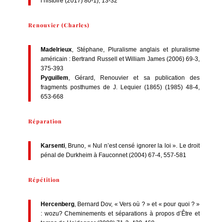
l’histoire (2017) 80-1), 13-32
Renouvier (Charles)
Madelrieux
, Stéphane, Pluralisme anglais et pluralisme
américain : Bertrand Russell et William James (2006) 69-3,
375-393
Pyguillem
, Gérard, Renouvier et sa publication des
fragments posthumes de J. Lequier (1865) (1985) 48-4,
653-668
Réparation
Karsenti
, Bruno, « Nul n’est censé ignorer la loi ». Le droit
pénal de Durkheim à Fauconnet (2004) 67-4, 557-581
Répétition
Hercenberg
, Bernard Dov, « Vers où ? » et « pour quoi ? »
: wozu? Cheminements et séparations à propos d’Être et