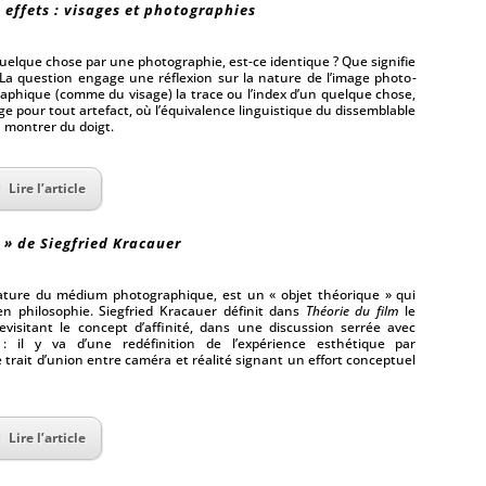
 effets : visages et photographies
elque chose par une photographie, est-ce identique ? Que signifie
 La question engage une réflexion sur la nature de l’image photo­
raphique (comme du visage) la trace ou l’index d’un quelque chose,
ge pour tout artefact, où l’équivalence linguistique du dissemblable
à montrer du doigt.
Lire l’article
 » de Siegfried Kracauer
 nature du médium photographique, est un « objet théorique » qui
en philosophie. Siegfried Kracauer définit dans
Théorie du film
le
visitant le concept d’affinité, dans une discussion serrée avec
 : il y va d’une redéfinition de l’expérience esthétique par
e trait d’union entre caméra et réalité signant un effort conceptuel
Lire l’article