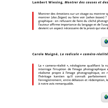
Lambert Wiesing
,
Montrer des causes et des
Montrer des émotions sur un visage ou montrer qu
montrer (
das Zeigen
) ou faire voir (
sehen lassen
) ?
graphique : en refusant de faire du cliché photog
l’auteur affirme importance du langage et de l’usa
devient un aspect nécessaire de la
praxis
qui vise 
Carole Maigné
,
La radicale « caméra-réalité
La « camera-réalité », néologisme qualifiant la
interroge l’irruption de l’image photographique 
réalisme propre à l’image photographique, en re
l’héritage kantien qu’il connaît parfaitement
l’enregistrement, entre déliaison et rédemption, l
à notre avis remarquable.