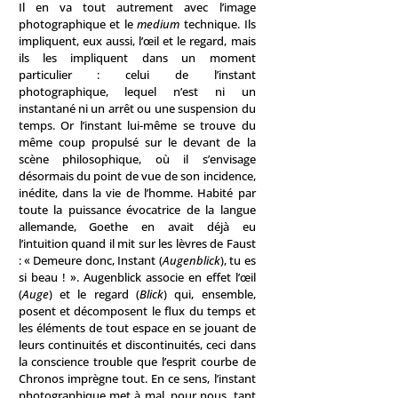
Il en va tout autrement avec l’image
photographique et le
medium
technique. Ils
impliquent, eux aussi, l’œil et le regard, mais
ils les impliquent dans un moment
particulier : celui de l’instant
photographique, lequel n’est ni un
instantané ni un arrêt ou une suspension du
temps. Or l’instant lui-même se trouve du
même coup propulsé sur le devant de la
scène philosophique, où il s’envisage
désormais du point de vue de son incidence,
inédite, dans la vie de l’homme. Habité par
toute la puissance évocatrice de la langue
allemande, Goethe en avait déjà eu
l’intuition quand il mit sur les lèvres de Faust
: « Demeure donc, Instant (
Augenblick
), tu es
si beau ! ». Augenblick associe en effet l’œil
(
Auge
) et le regard (
Blick
) qui, ensemble,
posent et décomposent le flux du temps et
les éléments de tout espace en se jouant de
leurs continuités et discontinuités, ceci dans
la conscience trouble que l’esprit courbe de
Chronos imprègne tout. En ce sens, l’instant
photographique met à mal, pour nous, tant