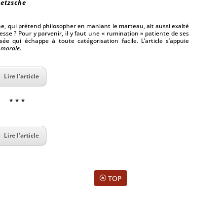
ietzsche
 qui prétend philosopher en maniant le marteau, ait aussi exalté
blesse ? Pour y parvenir, il y faut une « rumination » patiente de ses
ée qui échappe à toute catégorisation facile. L’article s’appuie
a morale
.
Lire l’article
* * *
Lire l’article
TOP