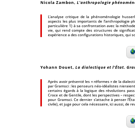
Nicola Zambon
,
L’anthropologie phénoméno
L’analyse critique de la phénoménologie husser
aspects les plus importants de l’anthropologie
particulière 1) à sa confrontation avec la métho
vie, qui rend compte des structures de signific
expérience a des configurations historiques, qui so
Yohann Douet
,
La dialectique et l’État. Gra
Après avoir présenté les « réformes » de la dialec
par Gramsci : les penseurs néo-idéalistes nieraient
certains égards à la logique des révolutions pas
Croce et de Gentile, dont les perspectives – respe
pour Gramsci. Ce dernier s’attache à penser l’Éta
civile), et juge pour cela nécessaire, ici aussi, de r