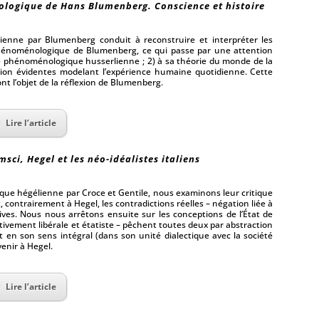
logique de Hans Blumenberg. Conscience et histoire
lienne par Blumenberg conduit à reconstruire et interpréter les
 phénoménologique de Blumenberg, ce qui passe par une attention
de phénoménologique husserlienne ; 2) à sa théorie du monde de la
ation évidentes modelant l’expérience humaine quotidienne. Cette
nt l’objet de la réflexion de Blumenberg.
Lire l’article
msci, Hegel et les néo-idéalistes italiens
tique hégélienne par Croce et Gentile, nous examinons leur critique
, contrairement à Hegel, les contradictions réelles – négation liée à
sives. Nous nous arrêtons ensuite sur les conceptions de l’État de
ctivement libérale et étatiste – pêchent toutes deux par abstraction
t en son sens intégral (dans son unité dialectique avec la société
evenir à Hegel.
Lire l’article