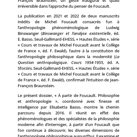
François Braunstein, un geste inaugural et quasi
irréversible dans l’approche du penser de Foucault.
La publication en 2021 et 2022 de deux manuscrits
inédits de Michel Foucault consacrés l’un à
l’anthropologie phénoménologique de Ludwig
Binswanger (
Binswanger et l’analyse existentielle
, éd.
E. Basso, Seuil-Gallimard-EHESS, « Hautes Études », série
« Cours et travaux de Michel Foucault avant le Collège
de France », éd. F. Ewald), l’autre à la constitution de
l’anthropologie philosophique dans la modernité (
La
Question anthropologique. Cours 1954-1955
, éd. A.
Sforzini, Seuil-Gallimard-EHESS, « Hautes Études », série
« Cours et travaux de Michel Foucault avant le Collège
de France », éd. F. Ewald), confirmait l’intuition de Jean-
François Braunstein.
Le présent dossier, « À partir de Foucault. Philosophie
et anthropologie », coordonné avec finesse et
intelligence par Elisabetta Basso, montre le chemin
parcouru depuis 2016. Il réunit en effet des
phénoménologues et des spécialistes de la philosophie
moderne afin d’interroger, à partir d’un Foucault que
l’on continue à découvrir, les diverses dimensions de
l’anthropologie philosophique aujourd’hui. Il examine et