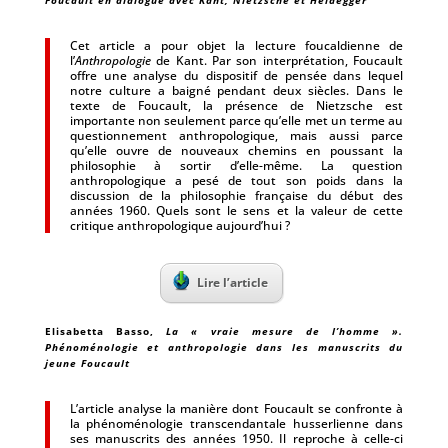
Foucault en dialogue avec Kant, Nietzsche et Heidegger
Cet article a pour objet la lecture foucaldienne de
l’
Anthropologie
de Kant. Par son interprétation, Foucault
offre une analyse du dispositif de pensée dans lequel
notre culture a baigné pendant deux siècles. Dans le
texte de Foucault, la présence de Nietzsche est
importante non seulement parce qu’elle met un terme au
questionnement anthropologique, mais aussi parce
qu’elle ouvre de nouveaux chemins en poussant la
philosophie à sortir d’elle-même. La question
anthropologique a pesé de tout son poids dans la
discussion de la philosophie française du début des
années 1960. Quels sont le sens et la valeur de cette
critique anthropologique aujourd’hui ?
Lire l’article
Elisabetta Basso
,
La « vraie mesure de l’homme ».
Phénoménologie et anthropologie dans les manuscrits du
jeune Foucault
L’article analyse la manière dont Foucault se confronte à
la phénoménologie transcendantale husserlienne dans
ses manuscrits des années 1950. Il reproche à celle-ci