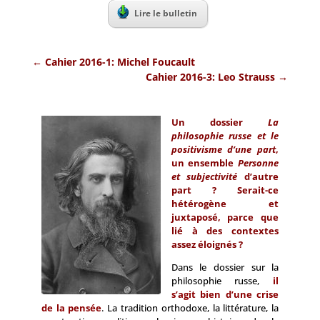
Lire le bulletin
←
Cahier 2016-1: Michel Foucault
Cahier 2016-3: Leo Strauss
→
Un dossier
La
philosophie russe et le
positivisme d’une part
,
un ensemble
Personne
et subjectivité
d’autre
part ? Serait-ce
hétérogène et
juxtaposé, parce que
lié à des contextes
assez éloignés ?
Dans le dossier sur la
philosophie russe,
il
s’agit bien d’une crise
de la pensée
. La tradition orthodoxe, la littérature, la