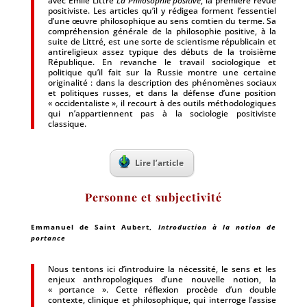
avec Émile Littré
La Philosophie positive
, la première revue
positiviste. Les articles qu’il y rédigea forment l’essentiel
d’une œuvre philosophique au sens comtien du terme. Sa
compréhension générale de la philosophie positive, à la
suite de Littré, est une sorte de scientisme républicain et
antireligieux assez typique des débuts de la troisième
République. En revanche le travail sociologique et
politique qu’il fait sur la Russie montre une certaine
originalité : dans la description des phénomènes sociaux
et politiques russes, et dans la défense d’une position
« occidentaliste », il recourt à des outils méthodologiques
qui n’appartiennent pas à la sociologie positiviste
classique.
Lire l’article
Personne et subjectivité
Emmanuel de Saint Aubert
,
Introduction à la notion de
portance
Nous tentons ici d’introduire la nécessité, le sens et les
enjeux anthropologiques d’une nouvelle notion, la
« portance ». Cette réflexion procède d’un double
contexte, clinique et philosophique, qui interroge l’assise