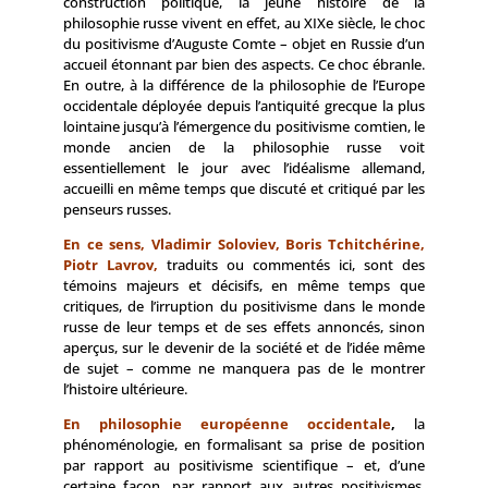
construction politique, la jeune histoire de la
philosophie russe vivent en effet, au XIXe siècle, le choc
du positivisme d’Auguste Comte – objet en Russie d’un
accueil étonnant par bien des aspects. Ce choc ébranle.
En outre, à la différence de la philosophie de l’Europe
occidentale déployée depuis l’antiquité grecque la plus
lointaine jusqu’à l’émergence du positivisme comtien, le
monde ancien de la philosophie russe voit
essentiellement le jour avec l’idéalisme allemand,
accueilli en même temps que discuté et critiqué par les
penseurs russes.
En ce sens, Vladimir Soloviev, Boris Tchitchérine,
Piotr Lavrov,
traduits ou commentés ici, sont des
témoins majeurs et décisifs, en même temps que
critiques, de l’irruption du positivisme dans le monde
russe de leur temps et de ses effets annoncés, sinon
aperçus, sur le devenir de la société et de l’idée même
de sujet – comme ne manquera pas de le montrer
l’histoire ultérieure.
En philosophie européenne occidentale
,
la
phénoménologie, en formalisant sa prise de position
par rapport au positivisme scientifique – et, d’une
certaine façon, par rapport aux autres positivismes,