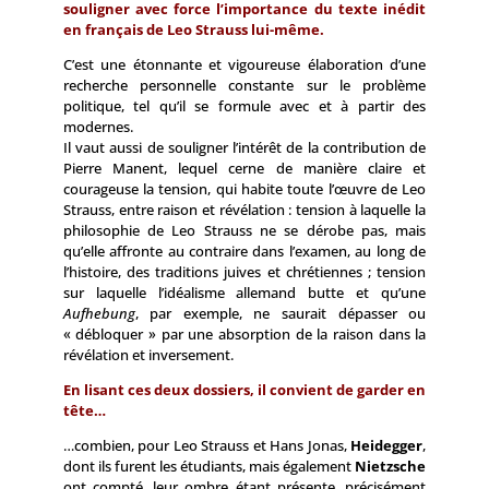
souligner avec force l’importance du texte inédit
en français de Leo Strauss lui-même.
C’est une étonnante et vigoureuse élaboration d’une
recherche personnelle constante sur le problème
politique, tel qu’il se formule avec et à partir des
modernes.
Il vaut aussi de souligner l’intérêt de la contribution de
Pierre Manent, lequel cerne de manière claire et
courageuse la tension, qui habite toute l’œuvre de Leo
Strauss, entre raison et révélation : tension à laquelle la
philosophie de Leo Strauss ne se dérobe pas, mais
qu’elle affronte au contraire dans l’examen, au long de
l’histoire, des traditions juives et chrétiennes ; tension
sur laquelle l’idéalisme allemand butte et qu’une
Aufhebung
, par exemple, ne saurait dépasser ou
« débloquer » par une absorption de la raison dans la
révélation et inversement.
En lisant ces deux dossiers, il convient de garder en
tête…
…combien, pour Leo Strauss et Hans Jonas,
Heidegger
,
dont ils furent les étudiants, mais également
Nietzsche
ont compté, leur ombre étant présente, précisément