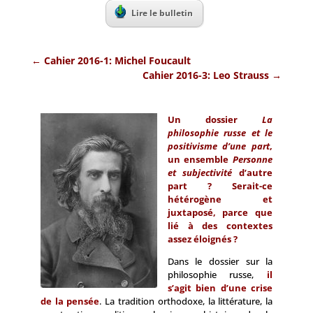
Lire le bulletin
←
Cahier 2016-1: Michel Foucault
Cahier 2016-3: Leo Strauss
→
Un dossier
La
philosophie russe et le
positivisme d’une part
,
un ensemble
Personne
et subjectivité
d’autre
part ? Serait-ce
hétérogène et
juxtaposé, parce que
lié à des contextes
assez éloignés ?
Dans le dossier sur la
philosophie russe,
il
s’agit bien d’une crise
de la pensée
. La tradition orthodoxe, la littérature, la