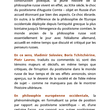
construction politique, la jeune histoire de la
philosophie russe vivent en effet, au XIXe siècle, le choc
du positivisme d’Auguste Comte – objet en Russie d’un
accueil étonnant par bien des aspects. Ce choc ébranle.
En outre, à la différence de la philosophie de l’Europe
occidentale déployée depuis l’antiquité grecque la plus
lointaine jusqu’à l’émergence du positivisme comtien, le
monde ancien de la philosophie russe voit
essentiellement le jour avec l’idéalisme allemand,
accueilli en même temps que discuté et critiqué par les
penseurs russes.
En ce sens, Vladimir Soloviev, Boris Tchitchérine,
Piotr Lavrov,
traduits ou commentés ici, sont des
témoins majeurs et décisifs, en même temps que
critiques, de l’irruption du positivisme dans le monde
russe de leur temps et de ses effets annoncés, sinon
aperçus, sur le devenir de la société et de l’idée même
de sujet – comme ne manquera pas de le montrer
l’histoire ultérieure.
En philosophie européenne occidentale
,
la
phénoménologie, en formalisant sa prise de position
par rapport au positivisme scientifique – et, d’une
certaine façon, par rapport aux autres positivismes,