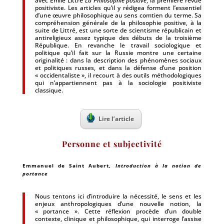
avec Émile Littré
La Philosophie positive
, la première revue
positiviste. Les articles qu’il y rédigea forment l’essentiel
d’une œuvre philosophique au sens comtien du terme. Sa
compréhension générale de la philosophie positive, à la
suite de Littré, est une sorte de scientisme républicain et
antireligieux assez typique des débuts de la troisième
République. En revanche le travail sociologique et
politique qu’il fait sur la Russie montre une certaine
originalité : dans la description des phénomènes sociaux
et politiques russes, et dans la défense d’une position
« occidentaliste », il recourt à des outils méthodologiques
qui n’appartiennent pas à la sociologie positiviste
classique.
Lire l’article
Personne et subjectivité
Emmanuel de Saint Aubert
,
Introduction à la notion de
portance
Nous tentons ici d’introduire la nécessité, le sens et les
enjeux anthropologiques d’une nouvelle notion, la
« portance ». Cette réflexion procède d’un double
contexte, clinique et philosophique, qui interroge l’assise