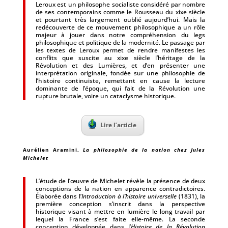
Leroux est un philosophe socialiste considéré par nombre
de ses contemporains comme le Rousseau du xixe siècle
et pourtant très largement oublié aujourd’hui. Mais la
redécouverte de ce mouvement philosophique a un rôle
majeur à jouer dans notre compréhension du legs
philosophique et politique de la modernité. Le passage par
les textes de Leroux permet de rendre manifestes les
conflits que suscite au xixe siècle l’héritage de la
Révolution et des Lumières, et d’en présenter une
interprétation originale, fondée sur une philosophie de
l’histoire continuiste, remettant en cause la lecture
dominante de l’époque, qui fait de la Révolution une
rupture brutale, voire un cataclysme historique.
Lire l’article
Aurélien Aramini
,
La philosophie de la nation chez Jules
Michelet
L’étude de l’œuvre de Michelet révèle la présence de deux
conceptions de la nation en apparence contradictoires.
Élaborée dans l’
Introduction à l’histoire universelle
(1831), la
première conception s’inscrit dans la perspective
historique visant à mettre en lumière le long travail par
lequel la France s’est faite elle-même. La seconde
conception développée dans l’
Histoire de la Révolution