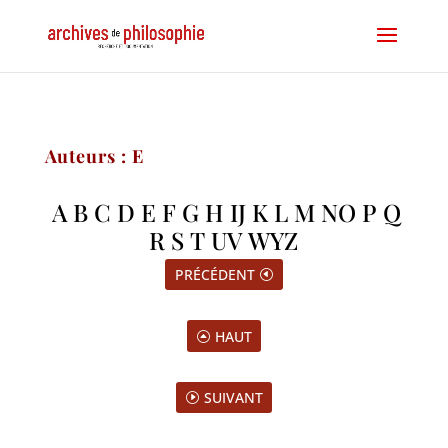
Auteurs : E
A
B
C
D
E
F
G
H
IJ
K
L
M
NO
P
Q
R
S
T
UV
WYZ
PRÉCÉDENT
HAUT
SUIVANT