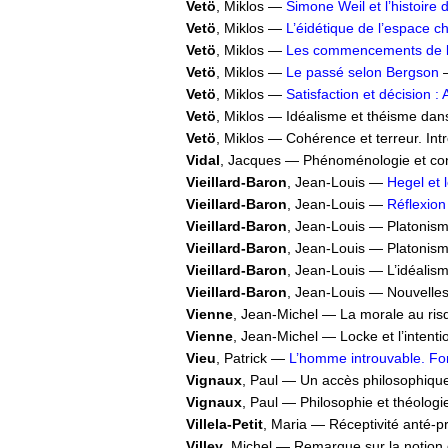
Vetö
, Miklos —
Simone Weil et l’histoire 
Vetö
, Miklos —
L’éidétique de l’espace 
Vetö
, Miklos —
Les commencements de la
Vetö
, Miklos —
Le passé selon Bergson
—
Vetö
, Miklos —
Satisfaction et décision :
Vetö
, Miklos — Idéalisme et théisme dans
Vetö
, Miklos — Cohérence et terreur. In
Vidal
, Jacques — Phénoménologie et co
Vieillard-Baron
, Jean-Louis —
Hegel et
Vieillard-Baron
, Jean-Louis —
Réflexion
Vieillard-Baron
, Jean-Louis — Platonisme
Vieillard-Baron
, Jean-Louis — Platonism
Vieillard-Baron
, Jean-Louis — L’idéalis
Vieillard-Baron
, Jean-Louis — Nouvelle
Vienne
, Jean-Michel — La morale au risque
Vienne
, Jean-Michel — Locke et l’intent
Vieu
, Patrick —
L’homme introuvable. Fo
Vignaux
, Paul — Un accès philosophique
Vignaux
, Paul — Philosophie et théologi
Villela-Petit
, Maria — Réceptivité anté-pr
Villey
, Michel — Remarque sur la notion