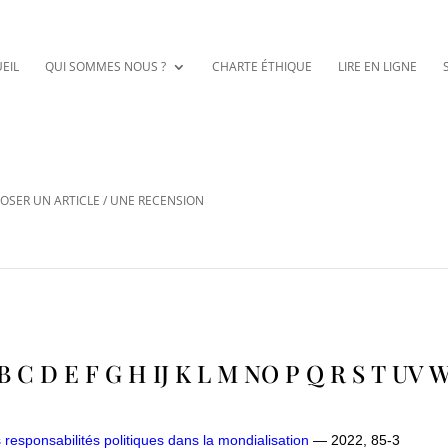
EIL
QUI SOMMES NOUS ?
CHARTE ÉTHIQUE
LIRE EN LIGNE
OSER UN ARTICLE / UNE RECENSION
B
C
D
E
F
G
H
IJ
K
L
M
NO
P
Q
R
S
T
UV
W
responsabilités politiques dans la mondialisation
— 2022, 85-3