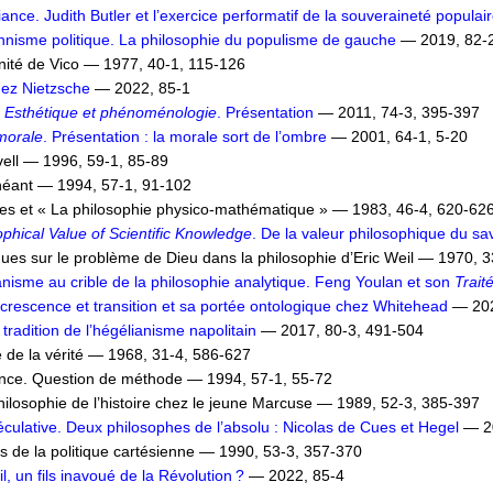
iance. Judith Butler et l’exercice performatif de la souveraineté populai
nisme politique. La philosophie du populisme de gauche
— 2019, 82-2
nnité de Vico — 1977, 40-1, 115-126
chez Nietzsche
— 2022, 85-1
. Esthétique et phénoménologie
. Présentation
— 2011, 74-3, 395-397
morale
. Présentation : la morale sort de l’ombre
— 2001, 64-1, 5-20
vell — 1996, 59-1, 85-89
 néant — 1994, 57-1, 91-102
es et « La philosophie physico-mathématique » — 1983, 46-4, 620-62
phical Value of Scientific Knowledge
. De la valeur philosophique du sav
s sur le problème de Dieu dans la philosophie d’Eric Weil — 1970, 3
nisme au crible de la philosophie analytique. Feng Youlan et son
Trait
oncrescence et transition et sa portée ontologique chez Whitehead
— 202
tradition de l’hégélianisme napolitain
— 2017, 80-3, 491-504
 de la vérité — 1968, 31-4, 586-627
ence. Question de méthode — 1994, 57-1, 55-72
hilosophie de l’histoire chez le jeune Marcuse — 1989, 52-3, 385-397
péculative. Deux philosophes de l’absolu : Nicolas de Cues et Hegel
— 20
s de la politique cartésienne — 1990, 53-3, 357-370
l, un fils inavoué de la Révolution ?
— 2022, 85-4