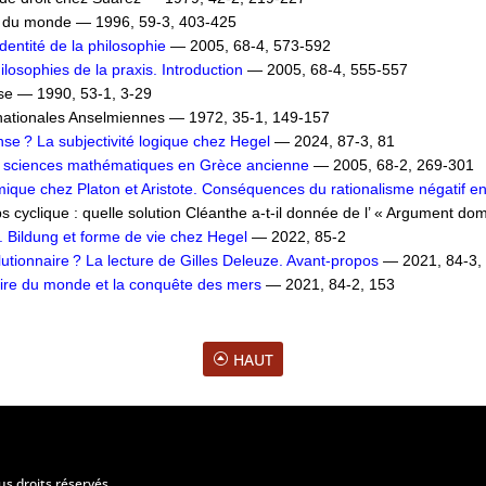
e du monde — 1996, 59-3, 403-425
dentité de la philosophie
— 2005, 68-4, 573-592
ilosophies de la praxis. Introduction
— 2005, 68-4, 555-557
se — 1990, 53-1, 3-29
nationales Anselmiennes — 1972, 35-1, 149-157
ense ? La subjectivité logique chez Hegel
— 2024, 87-3, 81
es sciences mathématiques en Grèce ancienne
— 2005, 68-2, 269-301
ique chez Platon et Aristote. Conséquences du rationalisme négatif en
ps cyclique : quelle solution Cléanthe a-t-il donnée de l’ « Argument d
. Bildung et forme de vie chez Hegel
— 2022, 85-2
utionnaire ? La lecture de Gilles Deleuze. Avant-propos
— 2021, 84-3,
oire du monde et la conquête des mers
— 2021, 84-2, 153
HAUT
us droits réservés