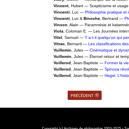
Vincent
, Hubert — Scepticisme et usag
Vincenti
, Luc —
Philosophie pratique et i
Vincenti
, Luc &
Binoche
, Bertrand —
Ph
Vinson
, Alain — Paramnésie et katamnè
Viola
, Coloman E. — Les Journées Inter
Vitel
, Samuel —
Y a-t-il quelqu’un qui p
Vitrac
, Bernard —
Les classifications d
Vuillemin
, Jules —
Cinématique et dynam
Vuillemin
, Jules — Éternel retour et tem
Vuillerod
, Jean-Baptiste —
Former la vie
Vuillerod
, Jean-Baptiste —
Spinoza révol
Vuillerod
, Jean-Baptiste —
Hegel. L’hist
PRÉCÉDENT
Copyright (c) Archives de philosophie 2003-2025 – To