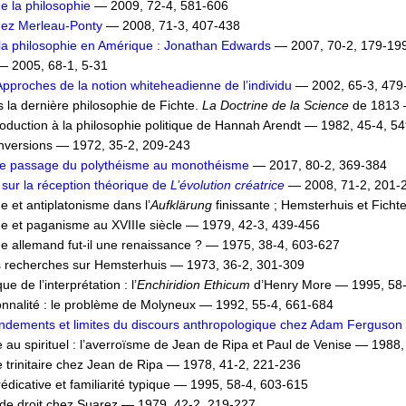
de la philosophie
— 2009, 72-4, 581-606
chez Merleau-Ponty
— 2008, 71-3, 407-438
 philosophie en Amérique : Jonathan Edwards
— 2007, 70-2, 179-19
 2005, 68-1, 5-31
 Approches de la notion whiteheadienne de l’individu
— 2002, 65-3, 479
 la dernière philosophie de Fichte.
La Doctrine de la Science
de 1813 
troduction à la philosophie politique de Hannah Arendt — 1982, 45-4, 5
nversions — 1972, 35-2, 209-243
 le passage du polythéisme au monothéisme
— 2017, 80-2, 369-384
 sur la réception théorique de
L’évolution créatrice
— 2008, 71-2, 201-
 et antiplatonisme dans l’
Aufklärung
finissante ; Hemsterhuis et Fich
e et paganisme au XVIIIe siècle — 1979, 42-3, 439-456
me allemand fut-il une renaissance ? — 1975, 38-4, 603-627
s recherches sur Hemsterhuis — 1973, 36-2, 301-309
 de l’interprétation : l’
Enchiridion Ethicum
d’Henry More — 1995, 58-
ionnalité : le problème de Molyneux — 1992, 55-4, 661-684
ndements et limites du discours anthropologique chez Adam Ferguson
 au spirituel : l’averroïsme de Jean de Ripa et Paul de Venise — 1988
e trinitaire chez Jean de Ripa — 1978, 41-2, 221-236
édicative et familiarité typique — 1995, 58-4, 603-615
 de droit chez Suarez — 1979, 42-2, 219-227