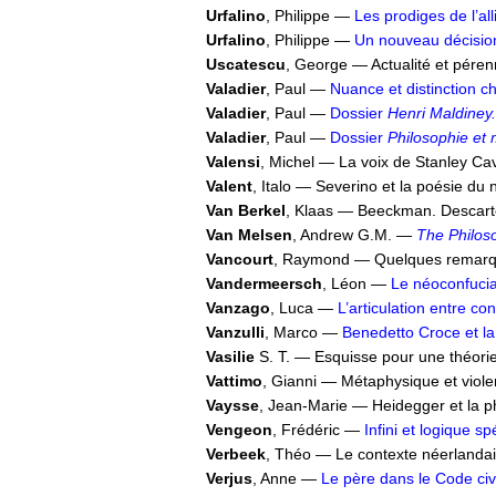
Urfalino
, Philippe —
Les prodiges de l’all
Urfalino
, Philippe —
Un nouveau décision
Uscatescu
, George — Actualité et pére
Valadier
, Paul —
Nuance et distinction 
Valadier
, Paul —
Dossier
Henri Maldiney
Valadier
, Paul —
Dossier
Philosophie et 
Valensi
, Michel — La voix de Stanley Ca
Valent
, Italo — Severino et la poésie du
Van Berkel
, Klaas — Beeckman. Descart
Van Melsen
, Andrew G.M. —
The Philoso
Vancourt
, Raymond — Quelques remarque
Vandermeersch
, Léon —
Le néoconfucia
Vanzago
, Luca —
L’articulation entre c
Vanzulli
, Marco —
Benedetto Croce et la 
Vasilie
S. T. — Esquisse pour une théorie
Vattimo
, Gianni — Métaphysique et viol
Vaysse
, Jean-Marie — Heidegger et la p
Vengeon
, Frédéric —
Infini et logique s
Verbeek
, Théo — Le contexte néerlandai
Verjus
, Anne —
Le père dans le Code civi