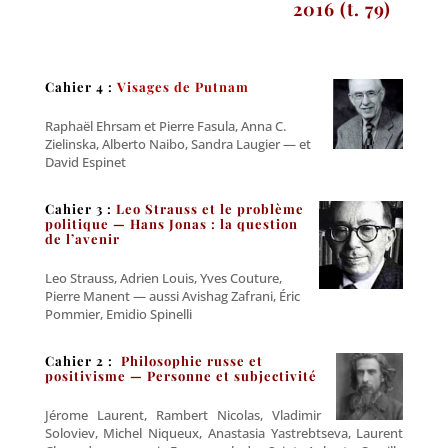
2016 (t. 79)
Cahier 4 :
Visages de Putnam
Raphaël Ehrsam et Pierre Fasula, Anna C.
Zielinska, Alberto Naibo, Sandra Laugier — et
David Espinet
Cahier 3 :
Leo Strauss et le problème
politique —
Hans Jonas : la question
de l’avenir
Leo Strauss, Adrien Louis, Yves Couture,
Pierre Manent — aussi Avishag Zafrani, Éric
Pommier, Emidio Spinelli
Cahier 2 :
Philosophie russe et
positivisme —
Personne et subjectivité
Jérome Laurent, Rambert Nicolas, Vladimir
Soloviev, Michel Niqueux, Anastasia Yastrebtseva, Laurent