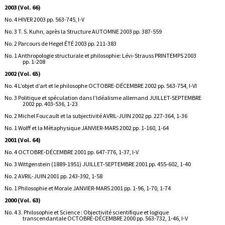
2003 (Vol. 66)
No. 4 HIVER 2003 pp. 563-745, I-V
No. 3 T. S. Kuhn, après la Structure AUTOMNE 2003 pp. 387-559
No. 2 Parcours de Hegel ÉTÉ 2003 pp. 211-383
No. 1 Anthropologie structurale et philosophie: Lévi-Strauss PRINTEMPS 2003
pp. 1-208
2002 (Vol. 65)
No. 4 L’objet d’art et le philosophe OCTOBRE-DÉCEMBRE 2002 pp. 563-754, I-VI
No. 3 Politique et spéculation dans l’Idéalisme allemand JUILLET-SEPTEMBRE
2002 pp. 403-536, 1-23
No. 2 Michel Foucault et la subjectivité AVRIL-JUIN 2002 pp. 227-364, 1-36
No. 1 Wolff et la Mètaphysique JANVIER-MARS 2002 pp. 1-160, 1-64
2001 (Vol. 64)
No. 4 OCTOBRE-DÉCEMBRE 2001 pp. 647-776, 1-37, I-V
No. 3 Wittgenstein (1889-1951) JUILLET-SEPTEMBRE 2001 pp. 455-602, 1-40
No. 2 AVRIL-JUIN 2001 pp. 243-392, 1-58
No. 1 Philosophie et Morale JANVIER-MARS 2001 pp. 1-96, 1-70, 1-74
2000 (Vol. 63)
No. 4 3. Philosophie et Science : Objectivité scientifique et logique
transcendantale OCTOBRE-DÉCEMBRE 2000 pp. 563-732, 1-46, I-V