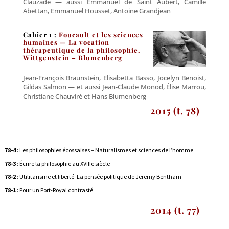
Clauzade — aussi Emmanuel de Saint Aubert, Camille
Abettan, Emmanuel Housset, Antoine Grandjean
C
ahier 1 :
Foucault et les sciences
humaines —
La vocation
thérapeutique de la philosophie.
Wittgenstein – Blumenberg
Jean-François Braunstein, Elisabetta Basso, Jocelyn Benoist,
Gildas Salmon — et aussi Jean-Claude Monod, Élise Marrou,
Christiane Chauviré et Hans Blumenberg
2015 (t. 78)
78-4
: Les philosophies écossaises – Naturalismes et sciences de l’homme
78-3
: Écrire la philosophie au XVIIIe siècle
78-2
: Utilitarisme et liberté. La pensée politique de Jeremy Bentham
78-1
: Pour un Port-Royal contrasté
2014 (t. 77)