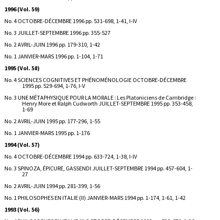
1996 (Vol. 59)
No. 4 OCTOBRE-DÉCEMBRE 1996 pp. 531-698, 1-41, I-IV
No. 3 JUILLET-SEPTEMBRE 1996 pp. 355-527
No. 2 AVRIL-JUIN 1996 pp. 179-310, 1-42
No. 1 JANVIER-MARS 1996 pp. 1-104, 1-71
1995 (Vol. 58)
No. 4 SCIENCES COGNITIVES ET PHÉNOMÉNOLOGIE OCTOBRE-DÉCEMBRE
1995 pp. 529-694, 1-76, I-V
No. 3 UNE MÉTAPHYSIQUE POUR LA MORALE : Les Platoniciens de Cambridge :
Henry More et Ralph Cudworth JUILLET-SEPTEMBRE 1995 pp. 353-458,
1-69
No. 2 AVRIL-JUIN 1995 pp. 177-296, 1-55
No. 1 JANVIER-MARS 1995 pp. 1-176
1994 (Vol. 57)
No. 4 OCTOBRE-DÉCEMBRE 1994 pp. 633-724, 1-38, I-IV
No. 3 SPINOZA, ÉPICURE, GASSENDI JUILLET-SEPTEMBRE 1994 pp. 457-604, 1-
27
No. 2 AVRIL-JUIN 1994 pp. 281-399, 1-56
No. 1 PHILOSOPHES EN ITALIE (II) JANVIER-MARS 1994 pp. 1-174, 1-61, 1-42
1993 (Vol. 56)