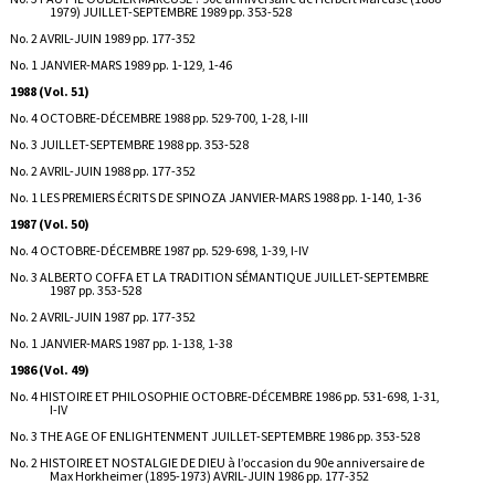
1979) JUILLET-SEPTEMBRE 1989 pp. 353-528
No. 2 AVRIL-JUIN 1989 pp. 177-352
No. 1 JANVIER-MARS 1989 pp. 1-129, 1-46
1988 (Vol. 51)
No. 4 OCTOBRE-DÉCEMBRE 1988 pp. 529-700, 1-28, I-III
No. 3 JUILLET-SEPTEMBRE 1988 pp. 353-528
No. 2 AVRIL-JUIN 1988 pp. 177-352
No. 1 LES PREMIERS ÉCRITS DE SPINOZA JANVIER-MARS 1988 pp. 1-140, 1-36
1987 (Vol. 50)
No. 4 OCTOBRE-DÉCEMBRE 1987 pp. 529-698, 1-39, I-IV
No. 3 ALBERTO COFFA ET LA TRADITION SÉMANTIQUE JUILLET-SEPTEMBRE
1987 pp. 353-528
No. 2 AVRIL-JUIN 1987 pp. 177-352
No. 1 JANVIER-MARS 1987 pp. 1-138, 1-38
1986 (Vol. 49)
No. 4 HISTOIRE ET PHILOSOPHIE OCTOBRE-DÉCEMBRE 1986 pp. 531-698, 1-31,
I-IV
No. 3 THE AGE OF ENLIGHTENMENT JUILLET-SEPTEMBRE 1986 pp. 353-528
No. 2 HISTOIRE ET NOSTALGIE DE DIEU à l’occasion du 90e anniversaire de
Max Horkheimer (1895-1973) AVRIL-JUIN 1986 pp. 177-352