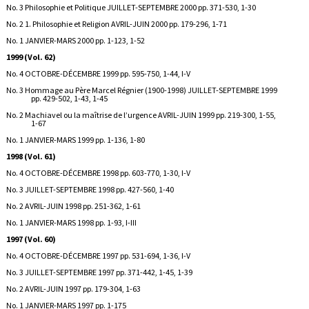
No. 3 Philosophie et Politique JUILLET-SEPTEMBRE 2000 pp. 371-530, 1-30
No. 2 1. Philosophie et Religion AVRIL-JUIN 2000 pp. 179-296, 1-71
No. 1 JANVIER-MARS 2000 pp. 1-123, 1-52
1999 (Vol. 62)
No. 4 OCTOBRE-DÉCEMBRE 1999 pp. 595-750, 1-44, I-V
No. 3 Hommage au Père Marcel Régnier (1900-1998) JUILLET-SEPTEMBRE 1999
pp. 429-502, 1-43, 1-45
No. 2 Machiavel ou la maîtrise de l’urgence AVRIL-JUIN 1999 pp. 219-300, 1-55,
1-67
No. 1 JANVIER-MARS 1999 pp. 1-136, 1-80
1998 (Vol. 61)
No. 4 OCTOBRE-DÉCEMBRE 1998 pp. 603-770, 1-30, I-V
No. 3 JUILLET-SEPTEMBRE 1998 pp. 427-560, 1-40
No. 2 AVRIL-JUIN 1998 pp. 251-362, 1-61
No. 1 JANVIER-MARS 1998 pp. 1-93, I-III
1997 (Vol. 60)
No. 4 OCTOBRE-DÉCEMBRE 1997 pp. 531-694, 1-36, I-V
No. 3 JUILLET-SEPTEMBRE 1997 pp. 371-442, 1-45, 1-39
No. 2 AVRIL-JUIN 1997 pp. 179-304, 1-63
No. 1 JANVIER-MARS 1997 pp. 1-175