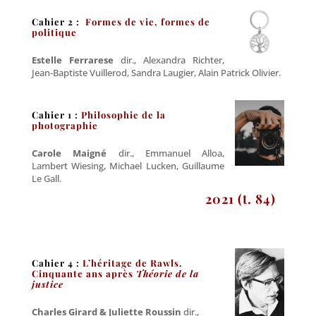
Cahier 2 :
Formes de vie, formes de
politique
Estelle Ferrarese
dir., Alexandra Richter,
Jean-Baptiste Vuillerod, Sandra Laugier, Alain Patrick Olivier.
C
ahier 1 :
Philosophie de la
photographie
Carole Maigné
dir., Emmanuel Alloa,
Lambert Wiesing, Michael Lucken, Guillaume
Le Gall.
2021 (t. 84)
Cahier 4 :
L’héritage de Rawls.
Cinquante ans après
Théorie de la
justice
Charles Girard & Juliette Roussin
dir.,