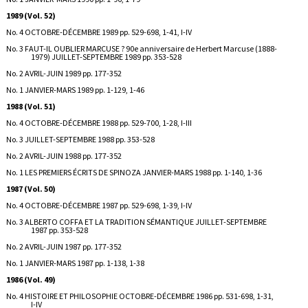
1989 (Vol. 52)
No. 4 OCTOBRE-DÉCEMBRE 1989 pp. 529-698, 1-41, I-IV
No. 3 FAUT-IL OUBLIER MARCUSE ? 90e anniversaire de Herbert Marcuse (1888-
1979) JUILLET-SEPTEMBRE 1989 pp. 353-528
No. 2 AVRIL-JUIN 1989 pp. 177-352
No. 1 JANVIER-MARS 1989 pp. 1-129, 1-46
1988 (Vol. 51)
No. 4 OCTOBRE-DÉCEMBRE 1988 pp. 529-700, 1-28, I-III
No. 3 JUILLET-SEPTEMBRE 1988 pp. 353-528
No. 2 AVRIL-JUIN 1988 pp. 177-352
No. 1 LES PREMIERS ÉCRITS DE SPINOZA JANVIER-MARS 1988 pp. 1-140, 1-36
1987 (Vol. 50)
No. 4 OCTOBRE-DÉCEMBRE 1987 pp. 529-698, 1-39, I-IV
No. 3 ALBERTO COFFA ET LA TRADITION SÉMANTIQUE JUILLET-SEPTEMBRE
1987 pp. 353-528
No. 2 AVRIL-JUIN 1987 pp. 177-352
No. 1 JANVIER-MARS 1987 pp. 1-138, 1-38
1986 (Vol. 49)
No. 4 HISTOIRE ET PHILOSOPHIE OCTOBRE-DÉCEMBRE 1986 pp. 531-698, 1-31,
I-IV