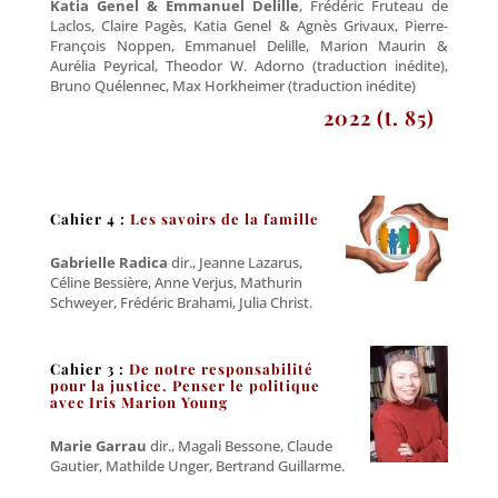
Katia Genel & Emmanuel Delille
, Frédéric Fruteau de
Laclos, Claire Pagès, Katia Genel & Agnès Grivaux, Pierre-
François Noppen, Emmanuel Delille, Marion Maurin &
Aurélia Peyrical, Theodor W. Adorno (traduction inédite),
Bruno Quélennec, Max Horkheimer (traduction inédite)
2022 (t. 85)
Cahier 4 :
Les savoirs de la famille
Gabrielle Radica
dir., Jeanne Lazarus,
Céline Bessière, Anne Verjus, Mathurin
Schweyer, Frédéric Brahami, Julia Christ.
Cahier 3 :
De notre responsabilité
pour la justice.
Penser le politique
avec Iris Marion Young
Marie Garrau
dir., Magali Bessone, Claude
Gautier, Mathilde Unger, Bertrand Guillarme.