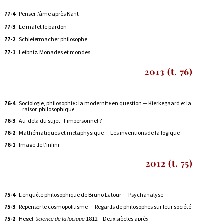
77-4
: Penser l’âme après Kant
77-3
: Le mal et le pardon
77-2
: Schleiermacher philosophe
77-1
:
Leibniz. Monades et mondes
2013 (t. 76)
76-4
: Sociologie, philosophie : la modernité en question — Kierkegaard et la
raison philosophique
76-3
: Au-delà du sujet : l’impersonnel ?
76-2
: Mathématiques et métaphysique — Les inventions de la logique
76-1
:
Image de l’infini
2012 (t. 75)
75-4
: L’enquête philosophique de Bruno Latour — Psychanalyse
75-3
: Repenser le cosmopolitisme — Regards de philosophes sur leur société
75-2
: Hegel.
Science de la logique
1812
–
Deux siècles après