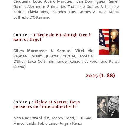
Cerqueira, Lúcio Álvaro Marques, Ivan Domingues, Rainer
Guldin, Alexandre Guimarães Tadeu de Soares & Luciene
Torino, Flávia Rios, Evandro Luís Gomes & Itala Maria
Loffredo D’Ottaviano
Cahier 1 :
L’École de Pittsburgh face à
Kant et Hegel
Gilles Marmasse & Samuel Vitel
dir.,
Raphaël Ehrsam, Juliette Courtillé, James R.
O’Shea, Luca Corti, Emmanuel Renault et Ferdinand Perot
(
inédit
)
2025 (t. 88)
Cahier 4 :
Fichte et Sartre. Deux
penseurs de l’intersubjectivité
Ives Radrizzani
dir., Marco Dozzi, Hui Gao,
Marco Ivaldo, Fabio Laiso, Angela Renzi