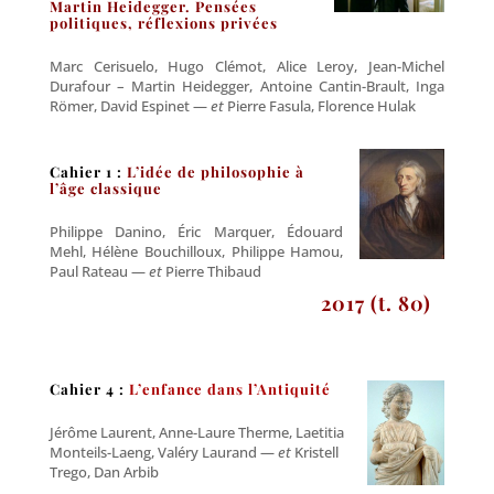
Martin Heidegger. Pensées
politiques, réflexions privées
Marc Cerisuelo, Hugo Clémot, Alice Leroy, Jean-Michel
Durafour – Martin Heidegger, Antoine Cantin-Brault, Inga
Römer, David Espinet —
et
Pierre Fasula, Florence Hulak
C
ahier 1 :
L’idée de philosophie à
l’âge classique
Philippe Danino, Éric Marquer, Édouard
Mehl, Hélène Bouchilloux, Philippe Hamou,
Paul Rateau —
et
Pierre Thibaud
2017 (t. 80)
Cahier 4 :
L’enfance dans l’Antiquité
Jérôme Laurent, Anne-Laure Therme, Laetitia
Monteils-Laeng, Valéry Laurand —
et
Kristell
Trego, Dan Arbib