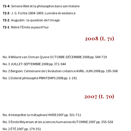
72-4
:
Simone Weil et la philosophie dans son histoire
72-3
:
J. G. Fichte 1804-1805. Lumière et existence
72-2
:
Augustin : la question de l’image
72-1
:
Relire l’Émile aujourd’hui
2008 (t. 71)
No. 4 Willard van Orman Quine OCTOBRE-DÉCEMBRE 2008 pp. 549-719
No. 3 JUILLET-SEPTEMBRE 2008 pp. 371-544
No. 2 Bergson: Centenaire de L’évolution créatrice AVRIL-JUIN 2008 pp. 195-368
No. 1 Diderot philosophe PRINTEMPS 2008 pp. 1-191
2007 (t. 70)
No. 4 Interpréter la métaphore HIVER 2007 pp. 531-711
No. 3 Émile Meyerson et les sciences humaines AUTOMNE 2007 pp. 355-528
No. 2 ÉTÉ 2007 pp. 179-351