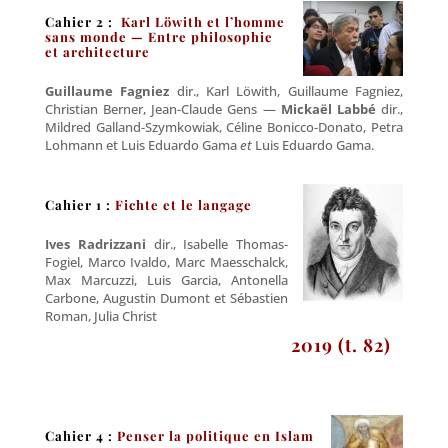
Cahier 2 :
Karl Löwith et l’homme
sans monde — Entre philosophie
et architecture
Guillaume Fagniez
dir., Karl Löwith, Guillaume Fagniez,
Christian Berner, Jean-Claude Gens —
Mickaël Labbé
dir.,
Mildred Galland-Szymkowiak, Céline Bonicco-Donato, Petra
Lohmann et Luis Eduardo Gama
et
Luis Eduardo Gama.
C
ahier 1 :
Fichte et le langage
Ives Radrizzani
dir., Isabelle Thomas-
Fogiel, Marco Ivaldo, Marc Maesschalck,
Max Marcuzzi, Luis Garcia, Antonella
Carbone, Augustin Dumont et Sébastien
Roman, Julia Christ
2019 (t. 82)
Cahier 4 :
Penser la politique en Islam