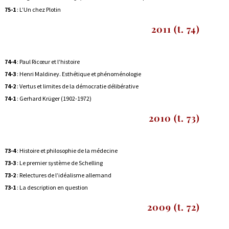
75-1
:
L’Un chez Plotin
2011 (t. 74)
74-4
: Paul Ricœur et l’histoire
74-3
: Henri Maldiney. Esthétique et phénoménologie
74-2
: Vertus et limites de la démocratie délibérative
74-1
:
Gerhard Krüger (1902-1972)
2010 (t. 73)
73-4
:
Histoire et philosophie de la médecine
73-3
:
Le premier système de Schelling
73-2
:
Relectures de l’idéalisme allemand
73-1
:
La description en question
2009 (t. 72)