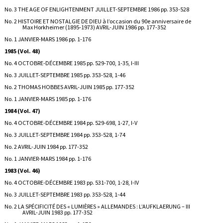
No. 3 THE AGE OF ENLIGHTENMENT JUILLET-SEPTEMBRE 1986 pp. 353-528
No. 2 HISTOIRE ET NOSTALGIE DE DIEU à l’occasion du 90e anniversaire de
Max Horkheimer (1895-1973) AVRIL-JUIN 1986 pp. 177-352
No. 1 JANVIER-MARS 1986 pp. 1-176
1985 (Vol. 48)
No. 4 OCTOBRE-DÉCEMBRE 1985 pp. 529-700, 1-35, I-III
No. 3 JUILLET-SEPTEMBRE 1985 pp. 353-528, 1-46
No. 2 THOMAS HOBBES AVRIL-JUIN 1985 pp. 177-352
No. 1 JANVIER-MARS 1985 pp. 1-176
1984 (Vol. 47)
No. 4 OCTOBRE-DÉCEMBRE 1984 pp. 529-698, 1-27, I-V
No. 3 JUILLET-SEPTEMBRE 1984 pp. 353-528, 1-74
No. 2 AVRIL-JUIN 1984 pp. 177-352
No. 1 JANVIER-MARS 1984 pp. 1-176
1983 (Vol. 46)
No. 4 OCTOBRE-DÉCEMBRE 1983 pp. 531-700, 1-28, I-IV
No. 3 JUILLET-SEPTEMBRE 1983 pp. 353-528, 1-44
No. 2 LA SPÉCIFICITÉ DES « LUMIÈRES » ALLEMANDES : L’AUFKLAERUNG – III
AVRIL-JUIN 1983 pp. 177-352